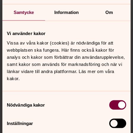
motala.forsamling@svenskakyrkan.se
Dela
Samtycke
Information
Om
Tillbaka till toppen
Tillbaka till innehållet
Vi använder kakor
Vissa av våra kakor (cookies) är nödvändiga för att
webbplatsen ska fungera. Här finns också kakor för
analys och kakor som förbättrar din användarupplevelse,
Kontakt
samt kakor som används för marknadsföring och när vi
länkar vidare till andra plattformar. Läs mer om våra
kakor.
Kalender
Samtyckesval
Nödvändiga kakor
Hitta snabbt
Inställningar
Sociala kanaler