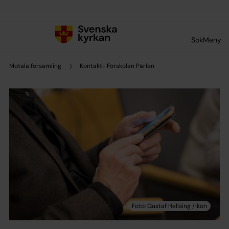
Till innehållet
Till undermeny
Sök
Meny
Motala församling
Kontakt- Förskolan Pärlan