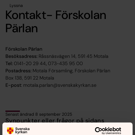
Lyssna
Kontakt- Förskolan
Pärlan
Förskolan Pärlan
Besöksadress:
Råssnäsvägen 14, 591 45 Motala
Tel:
0141-20 29 44
,
073-435 95 00
Postadress:
Motala Församling, Förskolan Pärlan
Box 138, 591 22 Motala
E-post
: motala.parlan@svenskakyrkan.se
Senast ändrad 8 september 2025
Synpunkter eller frågor på sidans
innehåll?