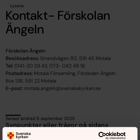
Lyssna
Kontakt- Förskolan
Ängeln
Förskolan Ängeln
Besöksadress:
Strandvägen 80, 591 45 Motala
Tel:
0141-20 29 43, 073- 042 48 16
Postadress:
Motala Församling, Förskolan Ängeln
Box 138, 591 22 Motala
E-post
: motala.angeln@svenskakyrkan.se
Senast ändrad 8 september 2025
Synpunkter eller frågor på sidans
innehåll?