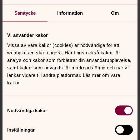
motala.forsamling@svenskakyrkan.se
Dela
Samtycke
Information
Om
Tillbaka till toppen
Tillbaka till innehållet
Vi använder kakor
Vissa av våra kakor (cookies) är nödvändiga för att
webbplatsen ska fungera. Här finns också kakor för
analys och kakor som förbättrar din användarupplevelse,
Kontakt
samt kakor som används för marknadsföring och när vi
länkar vidare till andra plattformar. Läs mer om våra
kakor.
Kalender
Samtyckesval
Nödvändiga kakor
Hitta snabbt
Inställningar
Sociala kanaler