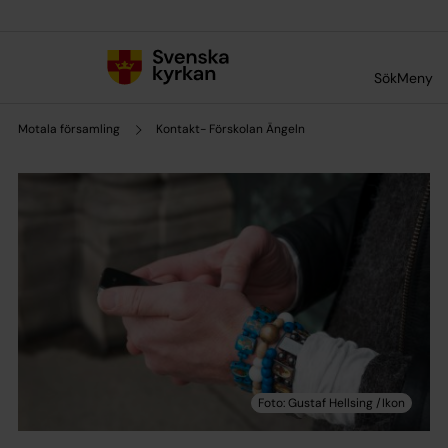
Till innehållet
Till undermeny
Sök
Meny
Motala församling
Kontakt- Förskolan Ängeln