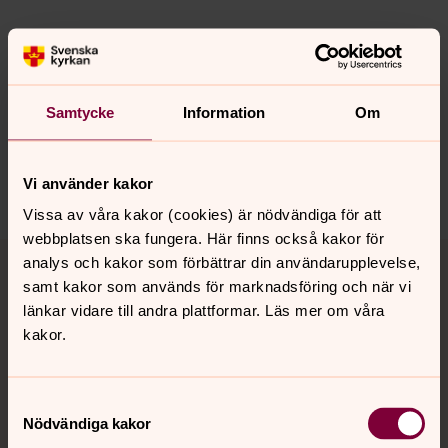
Senast ändrad 13 februari 2025
Synpunkter eller frågor på sidans
Samtycke
Information
Om
innehåll?
motala.forsamling@svenskakyrkan.se
Dela
Vi använder kakor
Vissa av våra kakor (cookies) är nödvändiga för att
webbplatsen ska fungera. Här finns också kakor för
Tillbaka till toppen
Tillbaka till innehållet
analys och kakor som förbättrar din användarupplevelse,
samt kakor som används för marknadsföring och när vi
länkar vidare till andra plattformar. Läs mer om våra
kakor.
Kontakt
Samtyckesval
Kalender
Nödvändiga kakor