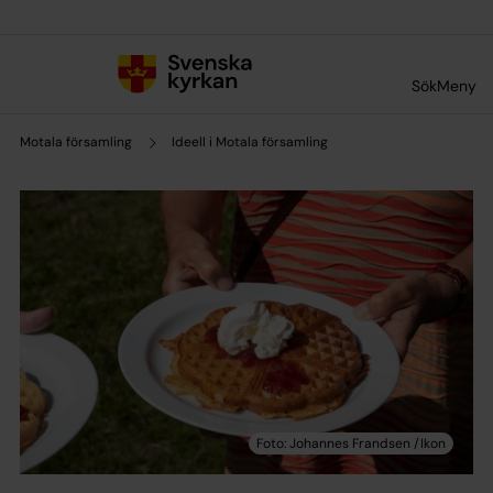
Till innehållet
Till undermeny
Sök
Meny
Motala församling
Ideell i Motala församling