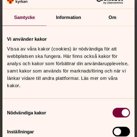
innehåll?
motala.forsamling@svenskakyrkan.se
Samtycke
Information
Om
Dela
Vi använder kakor
Tillbaka till toppen
Tillbaka till innehållet
Vissa av våra kakor (cookies) är nödvändiga för att
webbplatsen ska fungera. Här finns också kakor för
analys och kakor som förbättrar din användarupplevelse,
samt kakor som används för marknadsföring och när vi
Kontakt
länkar vidare till andra plattformar. Läs mer om våra
kakor.
Kalender
Samtyckesval
Nödvändiga kakor
Hitta snabbt
Inställningar