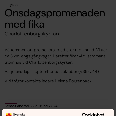
Lyssna
Onsdagspromenaden
med fika
Charlottenborgskyrkan
Välkommen att promenera, med eller utan hund. Vi går
ca 3 km längs gångvägar. Därefter fikar vi tillsammans
utomhus vid Charlottenborgskyrkan.
Varje onsdag i september och oktober (v.36-v.44)
Vid frågor kontakta ledare Helena Borgenback.
Senast ändrad 22 augusti 2024
Synpunkter eller frågor på sidans