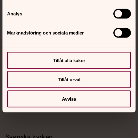
Sociala kanaler
Analys
Marknadsföring och sociala medier
Jourhavande präst
Tillåt alla kakor
Akut samtals- och krisstöd. Prata eller chatta anonymt
med en präst på kvällar och nätter.
Tillåt urval
Chatt
Digitalt brev
Avvisa
Telefon 112
Svenska kyrkan