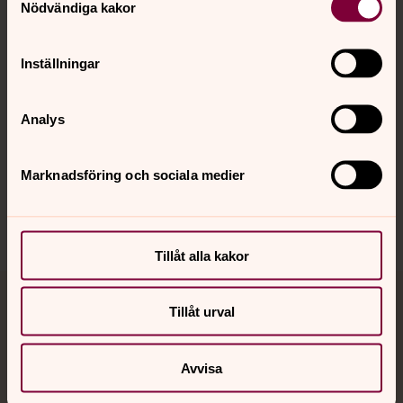
Nödvändiga kakor
Kalender
Inställningar
Hitta snabbt
Analys
Sociala kanaler
Marknadsföring och sociala medier
Tillåt alla kakor
Jourhavande präst
Tillåt urval
Akut samtals- och krisstöd. Prata eller chatta anonymt
Avvisa
med en präst på kvällar och nätter.