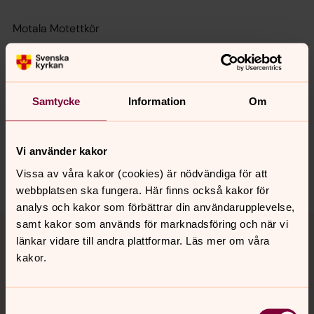
Motala Motettkör
Senast ändrad 17 april 2026
Samtycke
Information
Om
Synpunkter eller frågor på sidans
innehåll?
motala.forsamling@svenskakyrkan.se
Vi använder kakor
Dela
Vissa av våra kakor (cookies) är nödvändiga för att
webbplatsen ska fungera. Här finns också kakor för
analys och kakor som förbättrar din användarupplevelse,
Tillbaka till toppen
Tillbaka till innehållet
samt kakor som används för marknadsföring och när vi
länkar vidare till andra plattformar. Läs mer om våra
kakor.
Kontakt
Samtyckesval