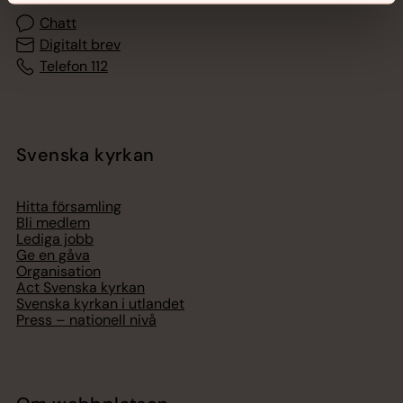
Chatt
Digitalt brev
Telefon 112
Svenska kyrkan
Hitta församling
Bli medlem
Lediga jobb
Ge en gåva
Organisation
Act Svenska kyrkan
Svenska kyrkan i utlandet
Press – nationell nivå