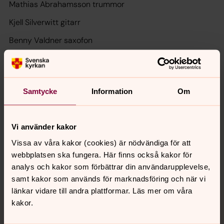
Mathias Abrahamsson trummor
Kjell Silverwitt gitarr
Benny Valdner saxofon
.
Samtycke
Information
Om
Senast ändrad 16 april 2026
Synpunkter eller frågor på sidans
Vi använder kakor
innehåll?
Vissa av våra kakor (cookies) är nödvändiga för att
motala.forsamling@svenskakyrkan.se
webbplatsen ska fungera. Här finns också kakor för
Dela
analys och kakor som förbättrar din användarupplevelse,
samt kakor som används för marknadsföring och när vi
länkar vidare till andra plattformar. Läs mer om våra
Tillbaka till toppen
Tillbaka till innehållet
kakor.