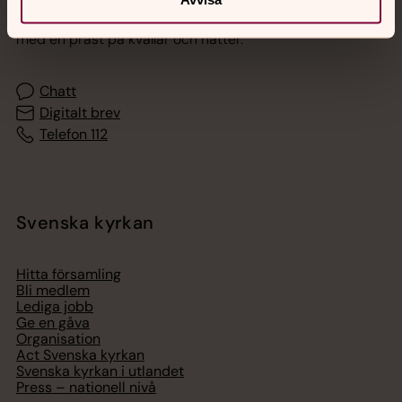
Akut samtals- och krisstöd. Prata eller chatta anonymt
med en präst på kvällar och nätter.
Chatt
Digitalt brev
Telefon 112
Svenska kyrkan
Hitta församling
Bli medlem
Lediga jobb
Ge en gåva
Organisation
Act Svenska kyrkan
Svenska kyrkan i utlandet
Press – nationell nivå