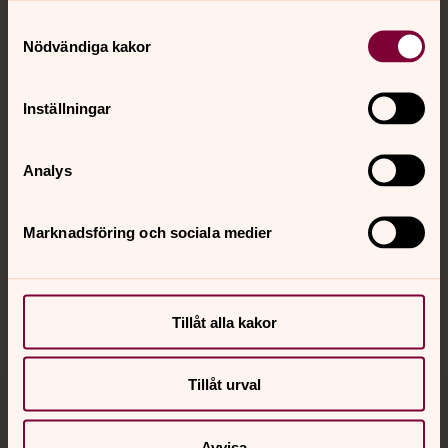
Samtyckesval
Kontakt
Nödvändiga kakor
Inställningar
Kalender
Analys
Hitta snabbt
Marknadsföring och sociala medier
Sociala kanaler
Tillåt alla kakor
Tillåt urval
Jourhavande präst
Avvisa