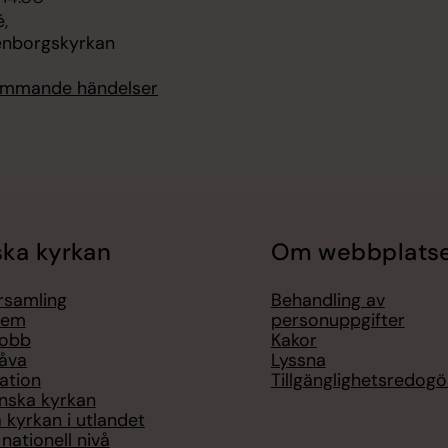
,
enborgskyrkan
kommande händelser
ka kyrkan
Om webbplats
örsamling
Behandling av
lem
personuppgifter
jobb
Kakor
åva
Lyssna
ation
Tillgänglighetsredogö
nska kyrkan
 kyrkan i utlandet
nationell nivå