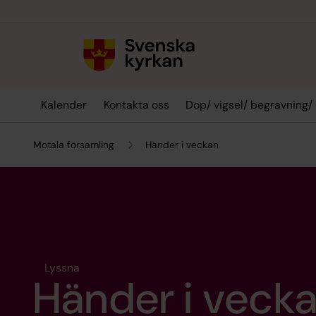
Till innehållet
Till undermeny
Kalender
Kontakta oss
Dop/ vigsel/ begravning/
Motala församling
Händer i veckan
Lyssna
Händer i veck