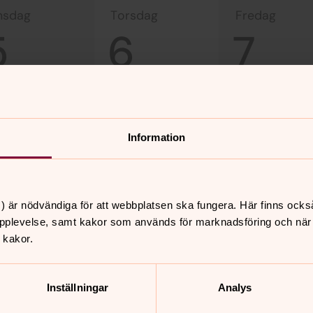
onsdag
torsdag
fredag
5
6
7
Information
) är nödvändiga för att webbplatsen ska fungera. Här finns ocks
pplevelse, samt kakor som används för marknadsföring och när vi
 kakor.
nnehåll?
Inställningar
Analys