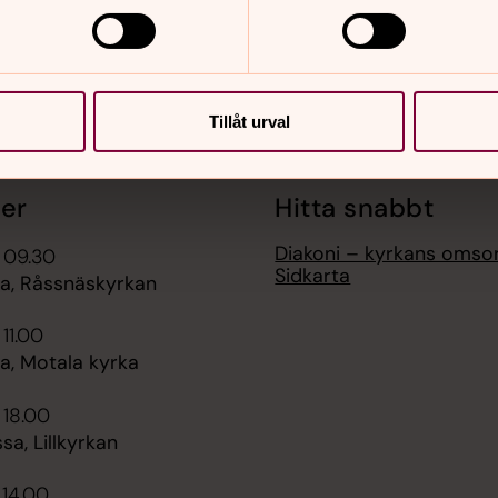
Tillåt urval
er
Hitta snabbt
Diakoni – kyrkans omso
 09.30
Sidkarta
, Råssnäskyrkan
 11.00
, Motala kyrka
 18.00
sa, Lillkyrkan
 14.00