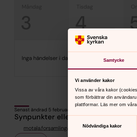
måndag
tisdag
3
4
Inga händelser i dag.
Samtycke
Vi använder kakor
Vissa av våra kakor (cookies
som förbättrar din användaru
plattformar. Läs mer om våra
Senast ändrad 5 februari 2025
Synpunkter eller frågor på sidans i
Samtyckesval
Nödvändiga kakor
motala.forsamling@svenskakyrkan.se