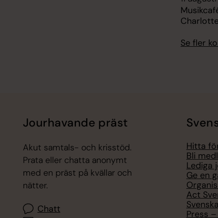
Musikcafé
Charlott
Se fler 
Jourhavande präst
Svens
Hitta f
Akut samtals- och krisstöd.
Bli med
Prata eller chatta anonymt
Lediga 
med en präst på kvällar och
Ge en g
Organis
nätter.
Act Sve
Svenska
Chatt
Press – 