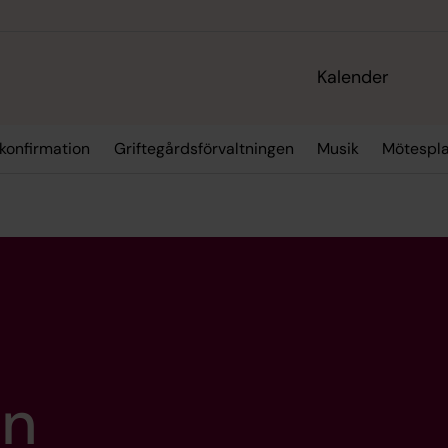
Kalender
 konfirmation
Griftegårdsförvaltningen
Musik
Mötespla
an