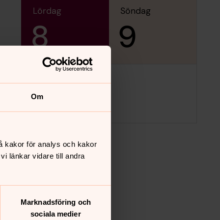
lördag
söndag
8
9
Om
å kakor för analys och kakor
 länkar vidare till andra
Marknadsföring och
sociala medier