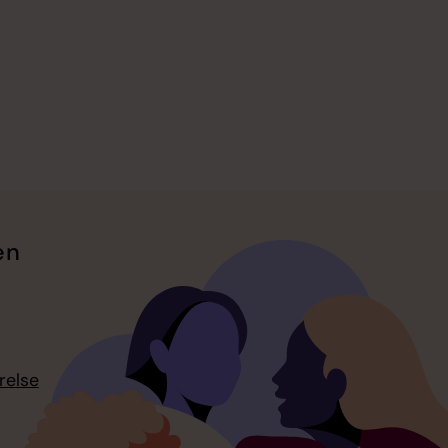
en
relse