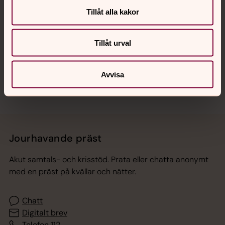
Tillåt alla kakor
Hitta snabbt
Tillåt urval
Sociala kanaler
Avvisa
Jourhavande präst
Akut samtals- och krisstöd. Prata eller chatta anonymt
med en präst på kvällar och nätter.
Chatt
Digitalt brev
Telefon 112