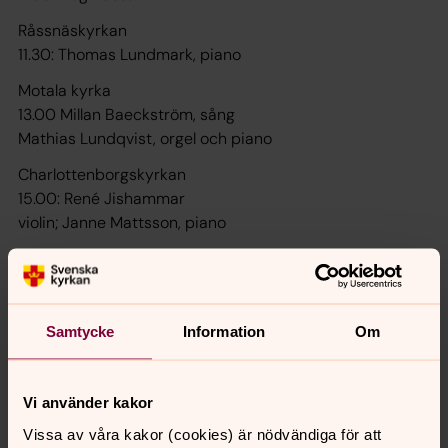
Råssnäskyrkan
11.30: Thomas Lundmark, piano
Motala kyrka
13.00 Millan Baeckström, sång
Mathias Lundqvist, orgel och piano
Charlottenborgskyrkan
15.00: René Jishammar
violin; Janne Mattsson, piano
Motala kyrka
17.00: Charlotta Dufmats och Fredagsbandet
Lillkyrkan
Samtycke
Information
Om
18.00 Valmusik i Lillkyrkan
Stämningsfull levande musik för
klaviatur under valdagen
Vi använder kakor
Thomas Lundmark, kyrkomusiker
Vissa av våra kakor (cookies) är nödvändiga för att