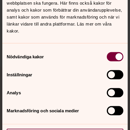
webbplatsen ska fungera. Här finns också kakor för
analys och kakor som förbättrar din användarupplevelse,
samt kakor som används för marknadsföring och när vi
Senast ändrad 10 september 2025
Synpunkter eller frågor på sidans
länkar vidare till andra plattformar. Läs mer om våra
innehåll?
kakor.
motala.forsamling@svenskakyrkan.se
Dela
Samtyckesval
Nödvändiga kakor
Tillbaka till toppen
Tillbaka till innehållet
Inställningar
Analys
Kontakt
Marknadsföring och sociala medier
Kalender