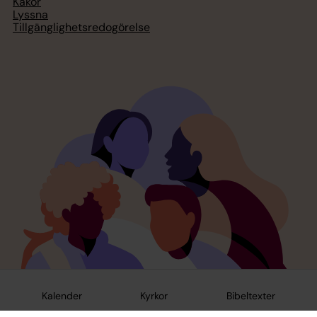
Kakor
Lyssna
Tillgänglighetsredogörelse
Kalender
Kyrkor
Bibeltexter