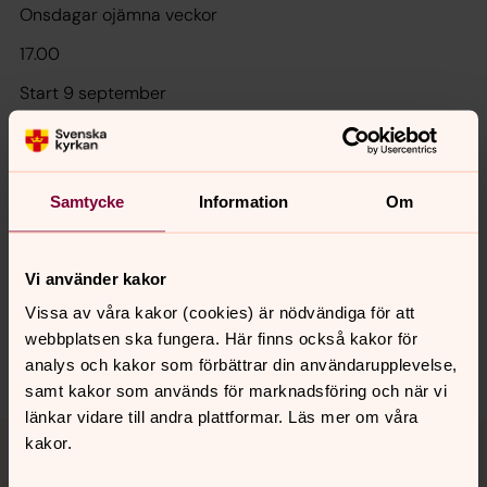
Onsdagar ojämna veckor
17.00
Start 9 september
Samtycke
Information
Om
Senast ändrad 3 juli 2026
Synpunkter eller frågor på sidans
Vi använder kakor
innehåll?
Vissa av våra kakor (cookies) är nödvändiga för att
motala.forsamling@svenskakyrkan.se
webbplatsen ska fungera. Här finns också kakor för
Dela
analys och kakor som förbättrar din användarupplevelse,
samt kakor som används för marknadsföring och när vi
länkar vidare till andra plattformar. Läs mer om våra
Tillbaka till toppen
Tillbaka till innehållet
kakor.