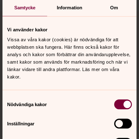
Samtycke
Information
Om
Tillbaka till toppen
Tillbaka till innehållet
Vi använder kakor
Vissa av våra kakor (cookies) är nödvändiga för att
Kontakt
webbplatsen ska fungera. Här finns också kakor för
analys och kakor som förbättrar din användarupplevelse,
samt kakor som används för marknadsföring och när vi
Kalender
länkar vidare till andra plattformar. Läs mer om våra
kakor.
Hitta snabbt
Samtyckesval
Nödvändiga kakor
Sociala kanaler
Inställningar