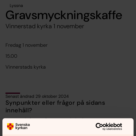
Lyssna
Gravsmyckningskaffe
Vinnerstad kyrka 1 november
Fredag 1 november
15.00
Vinnerstads kyrka
Senast ändrad 29 oktober 2024
Synpunkter eller frågor på sidans
innehåll?
motala.forsamling@svenskakyrkan.se
Dela