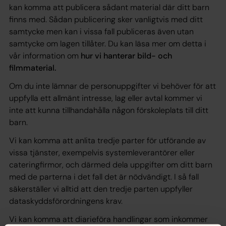
kan komma att publicera sådant material där ditt barn
finns med. Sådan publicering sker vanligtvis med ditt
samtycke men kan i vissa fall publiceras även utan
samtycke om lagen tillåter. Du kan läsa mer om detta i
vår information om
hur vi hanterar bild- och
filmmaterial.
Om du inte lämnar de personuppgifter vi behöver för att
uppfylla ett allmänt intresse, lag eller avtal kommer vi
inte att kunna tillhandahålla någon förskoleplats till ditt
barn.
Vi kan komma att anlita tredje parter för utförande av
vissa tjänster, exempelvis systemleverantörer eller
cateringfirmor, och därmed dela uppgifter om ditt barn
med de parterna i det fall det är nödvändigt. I så fall
säkerställer vi alltid att den tredje parten uppfyller
dataskyddsförordningens krav.
Vi kan komma att diarieföra handlingar som inkommer