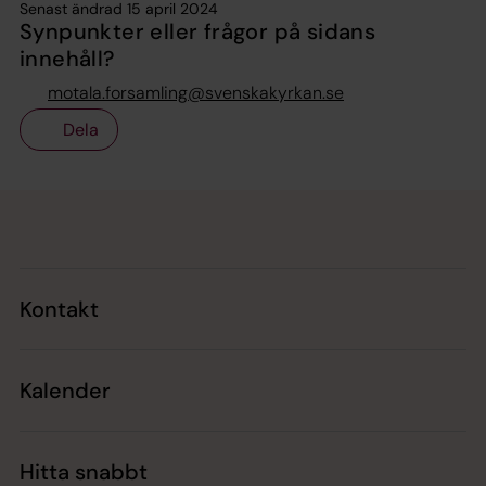
Senast ändrad 15 april 2024
Synpunkter eller frågor på sidans
innehåll?
motala.forsamling@svenskakyrkan.se
Dela
Tillbaka till toppen
Tillbaka till innehållet
Kontakt
Kalender
Hitta snabbt