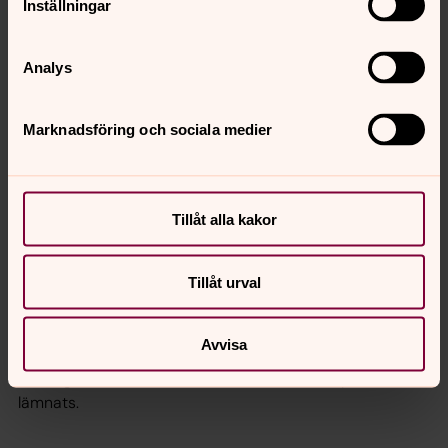
Inställningar
För barn
rör det sig vanligtvis om namn, personnummer,
adress, eventuella allergier eller andra viktiga
Analys
hälsouppgifter, foton och filmer där ditt barn finns med
samt annan pedagogisk dokumentation enligt skollagen.
Marknadsföring och sociala medier
Hur länge behandlar vi
personuppgifterna?
Tillåt alla kakor
Era personuppgifter kommer att sparas under hela den
tid ditt barn deltar i förskoleverksamhet hos oss.
Blanketter du har lämnat in kan komma att ersättas med
Tillåt urval
nya blanketter om uppgifterna behöver förnyas.
Observera att vi sparar dokumentation över eventuellt
Avvisa
samtycke till publicering i tio år efter att samtycket
slutat gälla, för att vi ska kunna visa att samtycke har
lämnats.