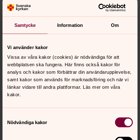
till eller upprättas hos oss. Barnets personuppgifter kan
även komma att lämnas ut i enlighet med den
inomkyrkliga offentlighetsprincipen, vilket framgår av 11 §
Samtycke
Information
Om
lagen om Svenska kyrkan.
Vilka personuppgifter behandlar
Vi använder kakor
vi?
Vissa av våra kakor (cookies) är nödvändiga för att
När du anmäler ditt barn till förskoleverksamheten
webbplatsen ska fungera. Här finns också kakor för
lämnar du också in personuppgifter om dig och ditt
analys och kakor som förbättrar din användarupplevelse,
barn till Motala församling. Detta görs vanligen på en
samt kakor som används för marknadsföring och när vi
blankett eller annat formulär där du själv fyller i
länkar vidare till andra plattformar. Läs mer om våra
personuppgifterna.
kakor.
För vårdnadshavare
rör det sig vanligtvis om namn,
personnummer, e-postadress, telefonnummer och
Samtyckesval
adress.
Nödvändiga kakor
För andra närstående
rör det sig vanligtvis om namn
och telefonnummer.