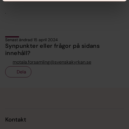
.
Senast ändrad 15 april 2024
Synpunkter eller frågor på sidans
innehåll?
motala.forsamling@svenskakyrkan.se
Dela
Tillbaka till toppen
Tillbaka till innehållet
Kontakt