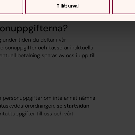
och telefonnummer.
Tillåt urval
sonuppgifterna?
 under tiden du deltar i vår
ersonuppgifter och kasserar inaktuella
tuell betalning sparas av oss i upp till
na personuppgifter om inte annat nämns
dataskyddsförordningen,
se startsidan
ntaktuppgifter till oss och vårt