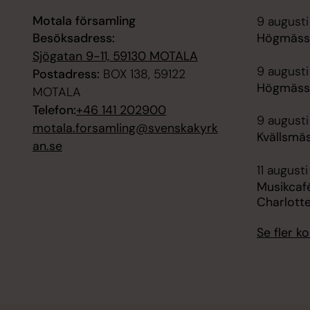
Motala församling
9 augusti
Besöksadress:
Högmässa
Sjögatan 9-11, 59130 MOTALA
9 augusti
Postadress:
BOX 138, 59122
Högmässa
MOTALA
Telefon:
+46 141 202900
9 augusti
motala.forsamling@svenskakyrk
Kvällsmäs
an.se
11 augusti
Musikcafé
Charlott
Se fler 