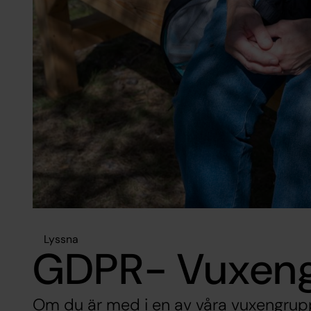
Lyssna
GDPR- Vuxen
Om du är med i en av våra vuxengrup