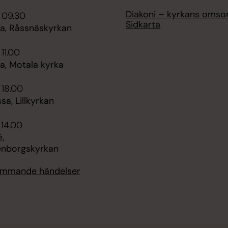
Diakoni – kyrkans omso
 09.30
Sidkarta
, Råssnäskyrkan
 11.00
, Motala kyrka
 18.00
sa, Lillkyrkan
 14.00
,
enborgskyrkan
kommande händelser