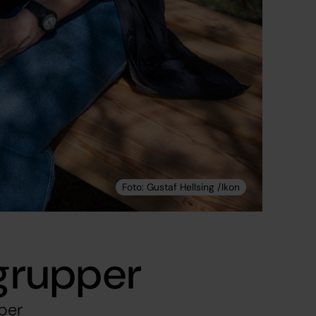
grupper
per