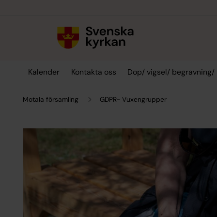
Till innehållet
Till undermeny
Kalender
Kontakta oss
Dop/ vigsel/ begravning/
Motala församling
GDPR- Vuxengrupper