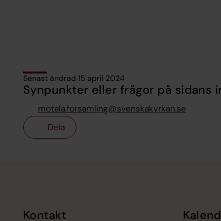
Senast ändrad 15 april 2024
Synpunkter eller frågor på sidans i
motala.forsamling@svenskakyrkan.se
Dela
Tillbaka till toppen
Tillbaka till innehållet
Kontakt
Kalend