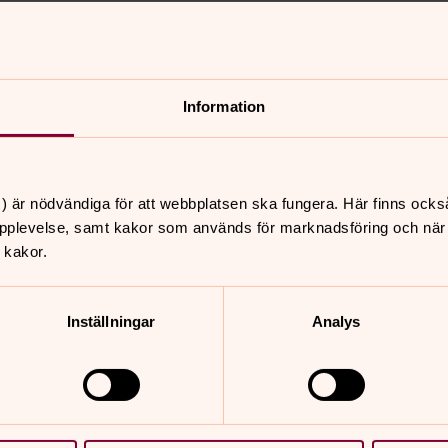
on anhörig till dig som gruppmedlem.
intresse av att veta vem vi ska
Information
ss.
ndlar vi?
) är nödvändiga för att webbplatsen ska fungera. Här finns ocks
pplevelse, samt kakor som används för marknadsföring och när vi
mling lämnar du också in
 kakor.
n på en blankett eller i annat formulär
Inställningar
Analys
namn, adress, telefonnummer och e-
a kunna få bidrag från Sensus
en komma att behandla foton och filmer