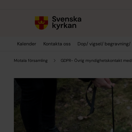
Till innehållet
Till undermeny
Kalender
Kontakta oss
Dop/ vigsel/ begravning/
Motala församling
GDPR- Övrig myndighetskontakt med