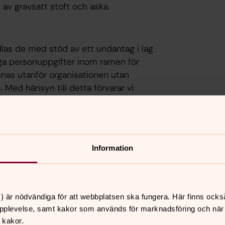
av gravsatt stoft och aska.
as de med stöd av ett undantag i lag
liga personuppgifter inom ramen för
mnas utanför organisationen utan
 Med hänsyn till detta förvarar vi
sstyrda mappar och det som eventuellt
nisation lösenordsskyddas.
Information
rvanter är vanligtvis namn, adress,
ersonliga förhållanden. Känsliga
rendet.
) är nödvändiga för att webbplatsen ska fungera. Här finns ocks
pplevelse, samt kakor som används för marknadsföring och när vi
 kakor.