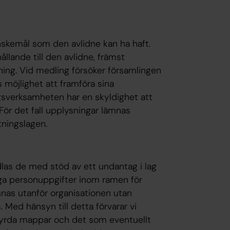
önskemål som den avlidne kan ha haft.
ållande till den avlidne, främst
ing. Vid medling försöker församlingen
 möjlighet att framföra sina
sverksamheten har en skyldighet att
För det fall upplysningar lämnas
tningslagen.
as de med stöd av ett undantag i lag
liga personuppgifter inom ramen för
mnas utanför organisationen utan
 Med hänsyn till detta förvarar vi
sstyrda mappar och det som eventuellt