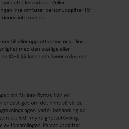
r som efterlevande och/eller
ngen inte omfattar personuppgifter för
i denna information.
er till eller upprättas hos oss. Dina
nlighet med den statliga eller
r av 10–11 §§ lagen om Svenska kyrkan.
splats får inte flyttas från en
 får endast ges om det finns särskilda
 begravningslagen, varför behandling av
som ett led i myndighetsutövning.
vas av församlingen. Personuppgifter