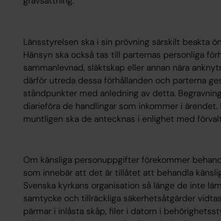
gravsättning.
Länsstyrelsen ska i sin prövning särskilt beakta 
Hänsyn ska också tas till parternas personliga förh
sammanlevnad, släktskap eller annan nära anknytn
därför utreda dessa förhållanden och parterna ges
ståndpunkter med anledning av detta. Begravning
diarieföra de handlingar som inkommer i ärendet. 
muntligen ska de antecknas i enlighet med förval
Om känsliga personuppgifter förekommer behandl
som innebär att det är tillåtet att behandla käns
Svenska kyrkans organisation så länge de inte lä
samtycke och tillräckliga säkerhetsåtgärder vidtas.
pärmar i inlåsta skåp, filer i datorn i behörighet