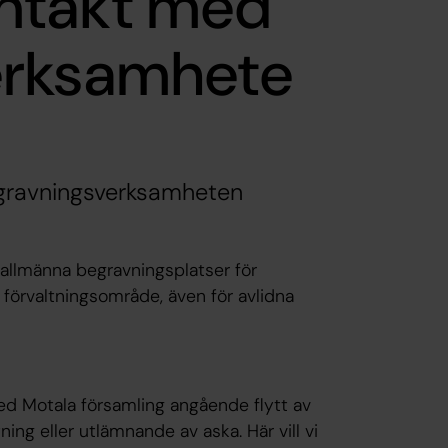
ntakt med
erksamhete
gravningsverksamheten
 allmänna begravningsplatser för
förvaltningsområde, även för avlidna
ed Motala församling angående flytt av
ing eller utlämnande av aska. Här vill vi