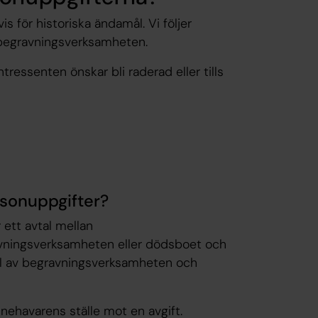
s för historiska ändamål. Vi följer
 i begravningsverksamheten.
tressenten önskar bli raderad eller tills
rsonuppgifter?
 ett avtal mellan
avningsverksamheten eller dödsboet och
el av begravningsverksamheten och
ehavarens ställe mot en avgift.