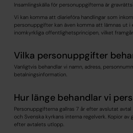
Insamlingskälla för personuppgifterna är gravrätts
Vi kan komma att diarieföra handlingar som inkomm
personuppgifter kan även komma att lämnas ut i e
inomkyrkliga offentlighetsprincipen, vilket framgå
Vilka personuppgifter beha
Vanligtvis behandlar vi namn, adress, personnum
betalningsinformation.
Hur länge behandlar vi per
Personuppgifterna gallras 7 år efter avslutat avta
och Svenska kyrkans interna regelverk. Kopior av g
efter avtalets utlopp.