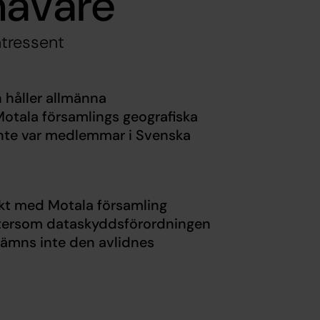
havare
ntressent
 håller allmänna
otala församlings geografiska
inte var medlemmar i Svenska
akt med Motala församling
Eftersom dataskyddsförordningen
nämns inte den avlidnes