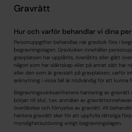
Gravrätt
Hur och varför behandlar vi dina pe
Personuppgifter behandlas när gravbok förs i be
begravningslagen. Gravboken innehåller personup
gravplatsen har upplåtits, överlåtits eller gått över 
någon som har släktskap eller på annat sätt har nä
eller den som är gravsatt på gravplatsen, varför i
anknytning i vissa fall är nödvändig för att kunna 
Begravningsverksamhetens hantering av gravrätt o
början till slut, t.ex. anmälan av gravrättsinnehav
överlåtelse och förnyelse av gravrätt. All behandl
hantera gravrätt sker för att uppfylla rättsliga förp
myndighetsutövning enligt begravningslagen.