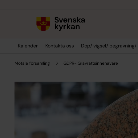
Till innehållet
Till undermeny
Kalender
Kontakta oss
Dop/ vigsel/ begravning/
Motala församling
GDPR- Gravrättsinnehavare