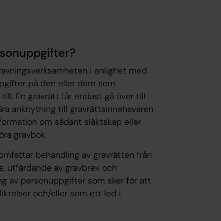
rsonuppgifter?
gravningsverksamheten i enlighet med
pgifter på den eller dem som
till. En gravrätt får endast gå över till
ra anknytning till gravrättsinnehavaren
nformation om sådant släktskap eller
föra gravbok.
mfattar behandling av gravrätten från
are, utfärdande av gravbrev och
ing av personuppgifter som sker för att
liktelser och/eller som ett led i