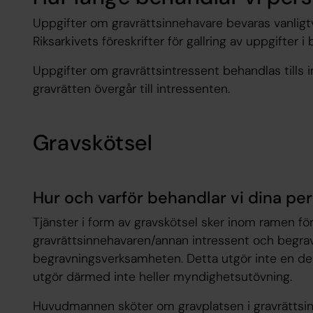
Uppgifter om gravrättsinnehavare bevaras vanligtvi
Riksarkivets föreskrifter för gallring av uppgifter
Uppgifter om gravrättsintressent behandlas tills in
gravrätten övergår till intressenten.
Gravskötsel
Hur och varför behandlar vi dina pe
Tjänster i form av gravskötsel sker inom ramen för
gravrättsinnehavaren/annan intressent och begr
begravningsverksamheten. Detta utgör inte en d
utgör därmed inte heller myndighetsutövning.
Huvudmannen sköter om gravplatsen i gravrättsinn