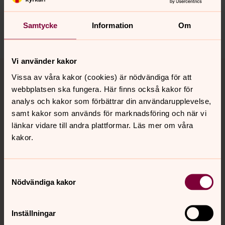
motala.forsamling@svenskakyrkan.se
Samtycke
Information
Om
Dela
Vi använder kakor
Tillbaka till toppen
Tillbaka till innehållet
Vissa av våra kakor (cookies) är nödvändiga för att
webbplatsen ska fungera. Här finns också kakor för
analys och kakor som förbättrar din användarupplevelse,
Kontakt
samt kakor som används för marknadsföring och när vi
länkar vidare till andra plattformar. Läs mer om våra
kakor.
Kalender
Samtyckesval
Nödvändiga kakor
Hitta snabbt
Inställningar