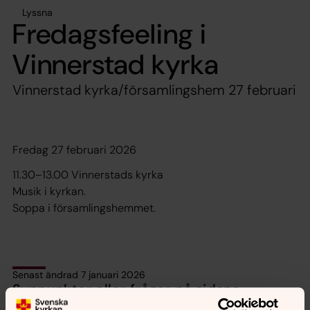
Lyssna
Fredagsfeeling i
Vinnerstad kyrka
Vinnerstad kyrka/församlingshem 27 februari
Fredag 27 februari 2026
11.30–13.00 Vinnerstads kyrka
Musik i kyrkan.
Soppa i församlingshemmet.
Senast ändrad 7 januari 2026
Synpunkter eller frågor på sidans
innehåll?