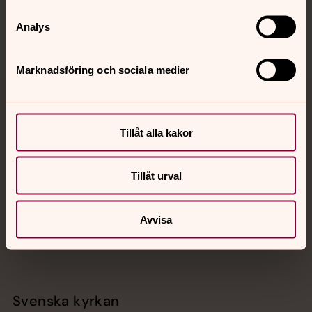
Sociala kanaler
Analys
Marknadsföring och sociala medier
Jourhavande präst
Tillåt alla kakor
Akut samtals- och krisstöd. Prata eller chatta anonymt
med en präst på kvällar och nätter.
Tillåt urval
Chatt
Digitalt brev
Avvisa
Telefon 112
Svenska kyrkan