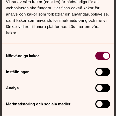
Kalender
Vissa av våra kakor (cookies) är nödvändiga för att
webbplatsen ska fungera. Här finns också kakor för
analys och kakor som förbättrar din användarupplevelse,
samt kakor som används för marknadsföring och när vi
Hitta snabbt
länkar vidare till andra plattformar. Läs mer om våra
kakor.
Sociala kanaler
Samtyckesval
Nödvändiga kakor
Inställningar
Jourhavande präst
Analys
Akut samtals- och krisstöd. Prata eller chatta anonymt
med en präst på kvällar och nätter.
Marknadsföring och sociala medier
Chatt