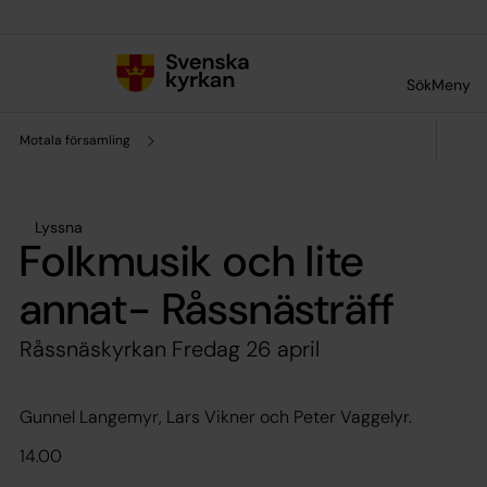
Till innehållet
Till undermeny
Sök
Meny
Motala församling
Lyssna
Folkmusik och lite
annat- Råssnästräff
Råssnäskyrkan Fredag 26 april
Gunnel Langemyr, Lars Vikner och Peter Vaggelyr.
14.00