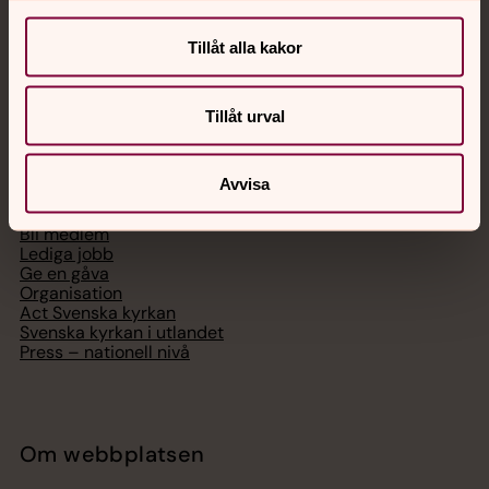
Digitalt brev
Telefon 112
Tillåt alla kakor
Tillåt urval
Svenska kyrkan
Avvisa
Hitta församling
Bli medlem
Lediga jobb
Ge en gåva
Organisation
Act Svenska kyrkan
Svenska kyrkan i utlandet
Press – nationell nivå
Om webbplatsen