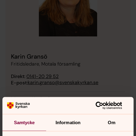
Karin Gransö
Fritidsledare, Motala församling
Direkt:
0141-20 29 52
karin.granso@svenskakyrkan.se
E-post:
Mer om Karin Gransö
Lillkyrkan
Samtycke
Information
Om