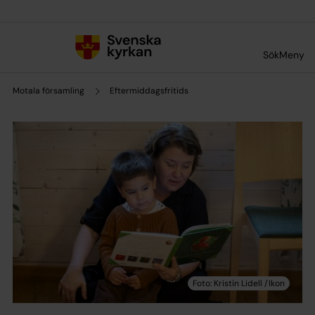
Till innehållet
Till undermeny
Sök
Meny
Motala församling
Eftermiddagsfritids