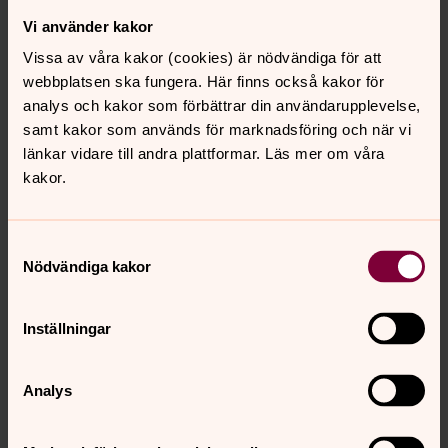
Vi använder kakor
Vissa av våra kakor (cookies) är nödvändiga för att
webbplatsen ska fungera. Här finns också kakor för
analys och kakor som förbättrar din användarupplevelse,
samt kakor som används för marknadsföring och när vi
länkar vidare till andra plattformar. Läs mer om våra
kakor.
Samtyckesval
Nödvändiga kakor
Inställningar
Ewa Sandberg
Barn & Familj, Motala församling
Analys
Direkt:
0141-20 29 52
eva.sandberg@svenskakyrkan.se
E-post: