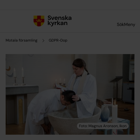
Till innehållet
Till undermeny
Sök
Meny
Motala församling
GDPR-Dop