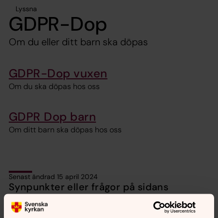
Lyssna
GDPR-Dop
Om du eller ditt barn ska döpas
GDPR-Dop vuxen
Om du ska döpas hos oss
GDPR Dop barn
Om ditt barn ska döpas hos oss
Senast ändrad 15 april 2024
Synpunkter eller frågor på sidans
innehåll?
motala.forsamling@svenskakyrkan.se