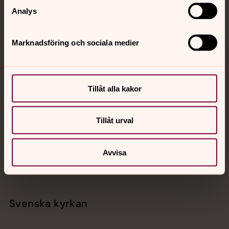
Analys
Marknadsföring och sociala medier
Jourhavande präst
Akut samtals- och krisstöd. Prata eller chatta anonymt
Tillåt alla kakor
med en präst på kvällar och nätter.
Tillåt urval
Chatt
Digitalt brev
Avvisa
Telefon 112
Svenska kyrkan