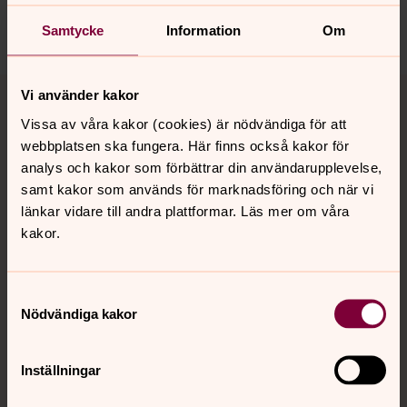
Dela
Samtycke
Information
Om
Tillbaka till toppen
Tillbaka till innehållet
Vi använder kakor
Vissa av våra kakor (cookies) är nödvändiga för att
webbplatsen ska fungera. Här finns också kakor för
analys och kakor som förbättrar din användarupplevelse,
Kontakt
samt kakor som används för marknadsföring och när vi
länkar vidare till andra plattformar. Läs mer om våra
kakor.
Kalender
Samtyckesval
Hitta snabbt
Nödvändiga kakor
Inställningar
Sociala kanaler