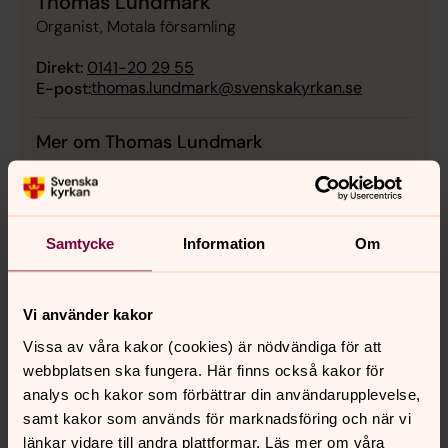
Thomas Lundmark
Organist, Motala församling
Direkt:
0141-20 29 55
thomas.lundmark@svenskakyrkan.se
E-post:
Mer om Thomas Lundmark
Råssnäskyrkan
Samtycke
Information
Om
Senast ändrad 6 september 2023
Vi använder kakor
Synpunkter eller frågor på sidans
Vissa av våra kakor (cookies) är nödvändiga för att
innehåll?
webbplatsen ska fungera. Här finns också kakor för
motala.forsamling@svenskakyrkan.se
analys och kakor som förbättrar din användarupplevelse,
Dela
samt kakor som används för marknadsföring och när vi
länkar vidare till andra plattformar. Läs mer om våra