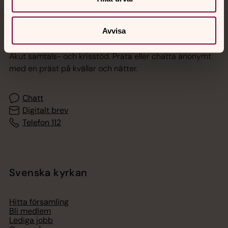
Avvisa
Jourhavande präst
Akut samtals- och krisstöd. Prata eller chatta anonymt
med en präst på kvällar och nätter.
Chatt
Digitalt brev
Telefon 112
Svenska kyrkan
Hitta församling
Bli medlem
Lediga jobb