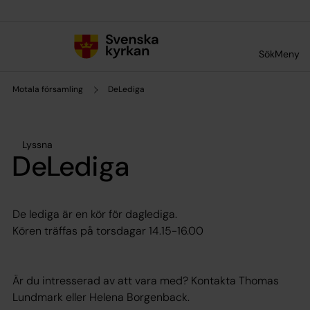
Till innehållet
Till undermeny
Sök
Meny
Motala församling
DeLediga
Lyssna
DeLediga
De lediga är en kör för daglediga.
Kören träffas på torsdagar 14.15-16.00
Är du intresserad av att vara med? Kontakta Thomas
Lundmark eller Helena Borgenback.