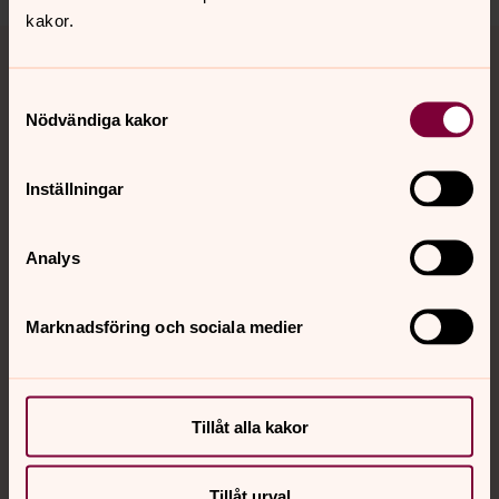
kakor.
Tillbaka till toppen
Tillbaka till innehållet
Samtyckesval
Nödvändiga kakor
Kontakt
Inställningar
Kalender
Analys
Hitta snabbt
Marknadsföring och sociala medier
Sociala kanaler
Tillåt alla kakor
Tillåt urval