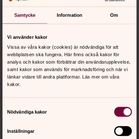
motala.forsamling@svenskakyrkan.se
Samtycke
Information
Om
Dela
Tillbaka till toppen
Tillbaka till innehållet
Vi använder kakor
Vissa av våra kakor (cookies) är nödvändiga för att
webbplatsen ska fungera. Här finns också kakor för
analys och kakor som förbättrar din användarupplevelse,
Kontakt
samt kakor som används för marknadsföring och när vi
länkar vidare till andra plattformar. Läs mer om våra
kakor.
Kalender
Samtyckesval
Nödvändiga kakor
Hitta snabbt
Inställningar
Sociala kanaler