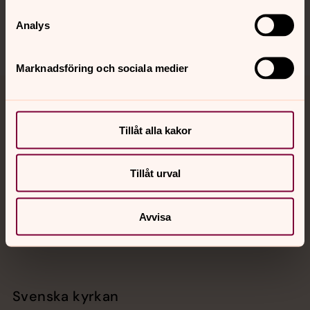
Analys
Marknadsföring och sociala medier
Jourhavande präst
Tillåt alla kakor
Akut samtals- och krisstöd. Prata eller chatta anonymt
med en präst på kvällar och nätter.
Tillåt urval
Chatt
Digitalt brev
Avvisa
Telefon 112
Svenska kyrkan