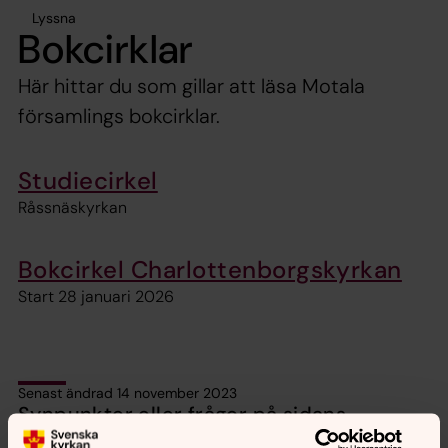
Lyssna
Bokcirklar
Här hittar du som gillar att läsa Motala
församlings bokcirklar.
Studiecirkel
Råssnäskyrkan
Bokcirkel Charlottenborgskyrkan
Start 28 januari 2026
Senast ändrad 14 november 2023
Synpunkter eller frågor på sidans
innehåll?