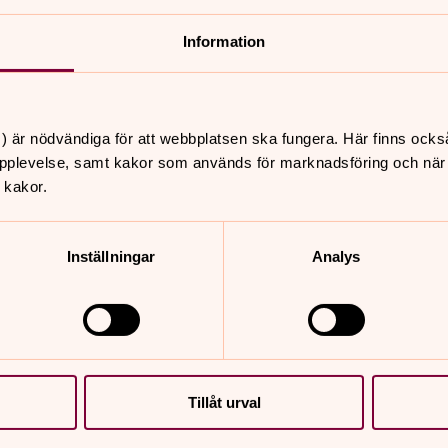
Information
nnehåll?
) är nödvändiga för att webbplatsen ska fungera. Här finns ocks
pplevelse, samt kakor som används för marknadsföring och när vi
 kakor.
Inställningar
Analys
er
Hitta snabbt
Diakoni – kyrkans omso
 09.30
Sidkarta
, Råssnäskyrkan
Tillåt urval
 11.00