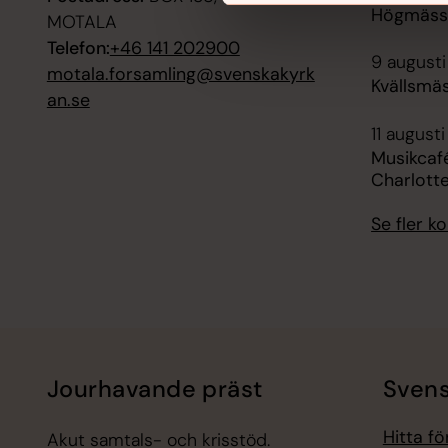
Högmässa
MOTALA
Telefon:
+46 141 202900
9 augusti
motala.forsamling@svenskakyrk
Kvällsmäs
an.se
11 augusti
Musikcafé
Charlott
Se fler 
Jourhavande präst
Svens
Hitta f
Akut samtals- och krisstöd.