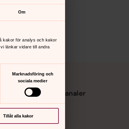
Om
å kakor för analys och kakor
 länkar vidare till andra
Marknadsföring och
sociala medier
Sociala kanaler
rg
Facebook
Instagram
Vimeo
Tillåt alla kakor