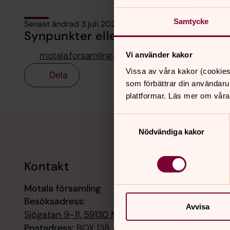
Samtycke
Senast ändrad 3 juli 2026
Synpunkter eller frågor på sidans i
motala.forsamling@svenskakyrkan.se
Vi använder kakor
Vissa av våra kakor (cookies
Dela
som förbättrar din användaru
plattformar. Läs mer om våra
Tillbaka till toppen
Tillbaka till innehållet
Samtyckesval
Nödvändiga kakor
Kontakt
Kalend
Motala församling
9 augusti
Besöksadress:
Högmässa
Avvisa
Sjögatan 9-11, 59130 MOTALA
9 augusti
Postadress:
BOX 138, 59122