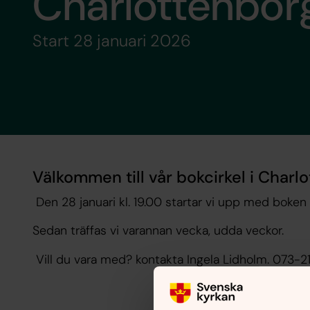
Charlottenbor
Start 28 januari 2026
Välkommen till vår bokcirkel i Charl
Den 28 januari kl. 19.00 startar vi upp med boken
Sedan träffas vi varannan vecka, udda veckor.
Vill du vara med? kontakta Ingela Lidholm. 073-2