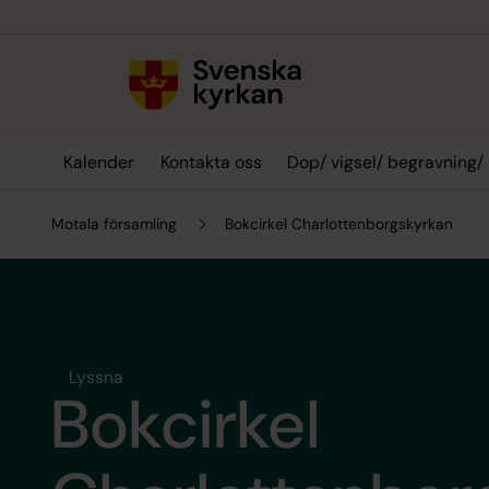
Till innehållet
Till undermeny
Kalender
Kontakta oss
Dop/ vigsel/ begravning/
Motala församling
Bokcirkel Charlottenborgskyrkan
Lyssna
Bokcirkel