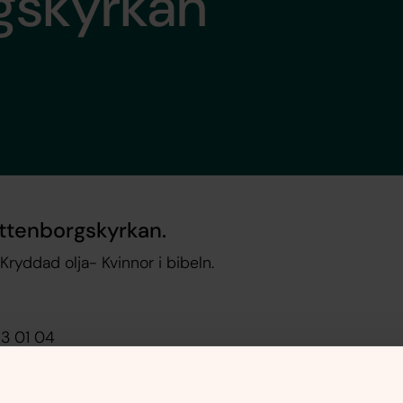
gskyrkan
ottenborgskyrkan.
Kryddad olja- Kvinnor i bibeln.
13 01 04