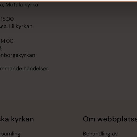
, Motala kyrka
 18.00
sa, Lillkyrkan
 14.00
,
enborgskyrkan
kommande händelser
ka kyrkan
Om webbplats
örsamling
Behandling av