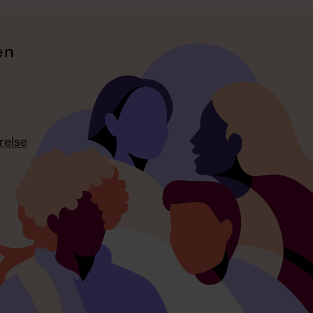
en
relse