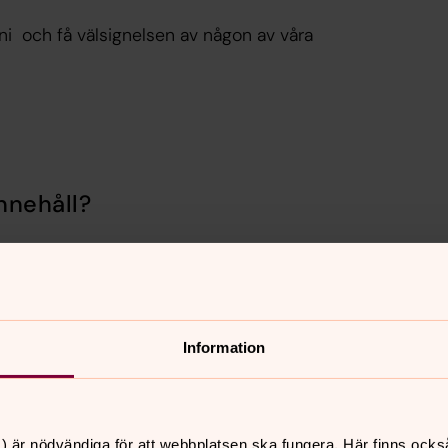
ni och få välsignelsen av någon av våra
nnehåll?
Information
) är nödvändiga för att webbplatsen ska fungera. Här finns ocks