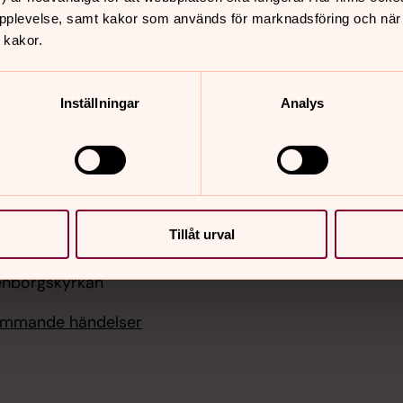
er
Hitta snabbt
pplevelse, samt kakor som används för marknadsföring och när vi
 kakor.
Diakoni – kyrkans omso
 09.30
Sidkarta
, Råssnäskyrkan
Inställningar
Analys
 11.00
, Motala kyrka
 18.00
sa, Lillkyrkan
Tillåt urval
 14.00
,
enborgskyrkan
kommande händelser