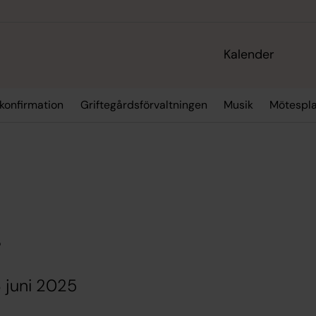
Kalender
 konfirmation
Griftegårdsförvaltningen
Musik
Mötespla
g
3 juni 2025