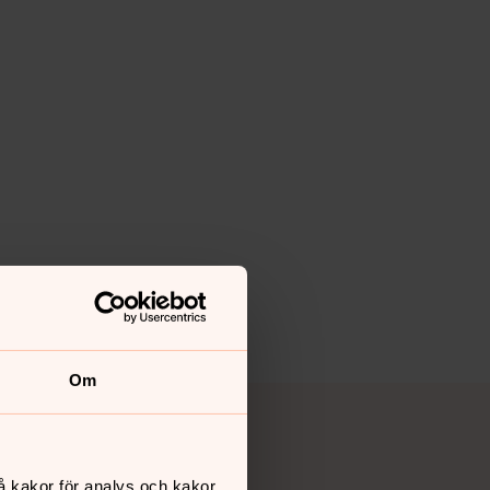
Om
å kakor för analys och kakor