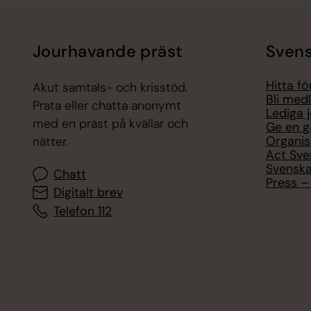
Jourhavande präst
Svens
Hitta f
Akut samtals- och krisstöd.
Bli med
Prata eller chatta anonymt
Lediga 
med en präst på kvällar och
Ge en g
Organis
nätter.
Act Sve
Svenska
Chatt
Press – 
Digitalt brev
Telefon 112