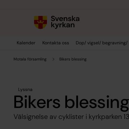
Till innehållet
Till undermeny
Kalender
Kontakta oss
Dop/ vigsel/ begravning/
Motala församling
Bikers blessing
Lyssna
Bikers blessin
Välsignelse av cyklister i kyrkparken 1