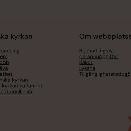
ka kyrkan
Om webbplats
örsamling
Behandling av
lem
personuppgifter
jobb
Kakor
åva
Lyssna
ation
Tillgänglighetsredogö
nska kyrkan
 kyrkan i utlandet
nationell nivå