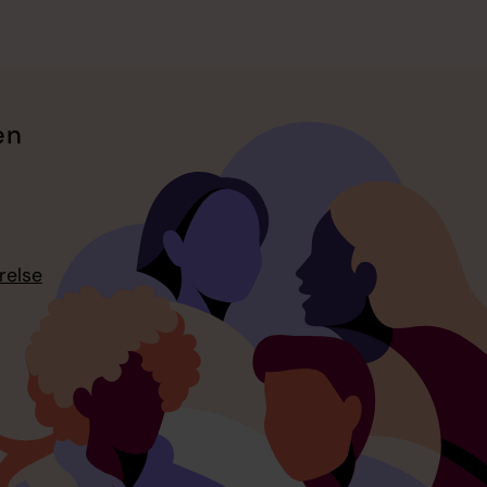
en
relse