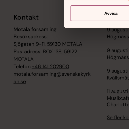
Avvisa
Kontakt
Kalend
Motala församling
9 augusti
Besöksadress:
Högmässa
Sjögatan 9-11, 59130 MOTALA
9 augusti
Postadress:
BOX 138, 59122
Högmässa
MOTALA
Telefon:
+46 141 202900
9 augusti
motala.forsamling@svenskakyrk
Kvällsmäs
an.se
11 augusti
Musikcafé
Charlott
Se fler 