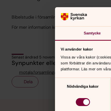
Bibelstudie i församlingshemmet i Motala.
För mer information kontakta Robert Birgegren.
Samtycke
Vi använder kakor
Senast ändrad 5 november 2024
Vissa av våra kakor (cookies
Synpunkter eller frågor på sidans i
som förbättrar din användaru
plattformar. Läs mer om våra
motala.forsamling@svenskakyrkan.se
Samtyckesval
Dela
Nödvändiga kakor
Tillbaka till toppen
Tillbaka till innehållet