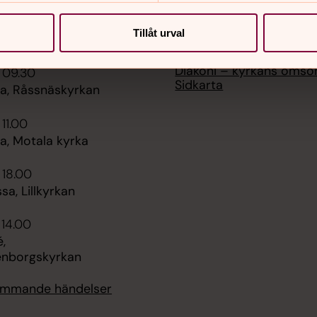
Tillåt urval
er
Hitta snabbt
Diakoni – kyrkans omso
 09.30
Sidkarta
, Råssnäskyrkan
 11.00
, Motala kyrka
 18.00
sa, Lillkyrkan
 14.00
,
enborgskyrkan
kommande händelser