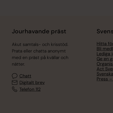
Jourhavande präst
Svens
Hitta f
Akut samtals- och krisstöd.
Bli med
Prata eller chatta anonymt
Lediga 
med en präst på kvällar och
Ge en g
Organis
nätter.
Act Sve
Svenska
Chatt
Press – 
Digitalt brev
Telefon 112