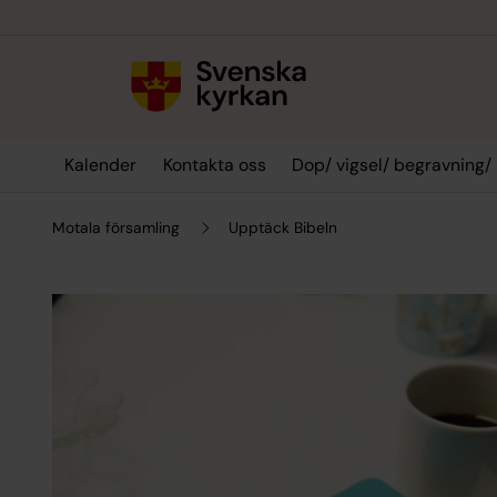
Till innehållet
Till undermeny
Kalender
Kontakta oss
Dop/ vigsel/ begravning/
Motala församling
Upptäck Bibeln