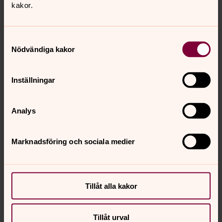
kakor.
Stentvättning, liten sten
Samtyckesval
Stentvättning, stor sten
Nödvändiga kakor
Justering av gravvård
Inställningar
Skicka
Analys
Marknadsföring och sociala medier
Senast ändrad 3 november 2025
Synpunkter eller frågor på sidans
innehåll?
Tillåt alla kakor
motala.forsamling@svenskakyrkan.se
Dela
Tillåt urval