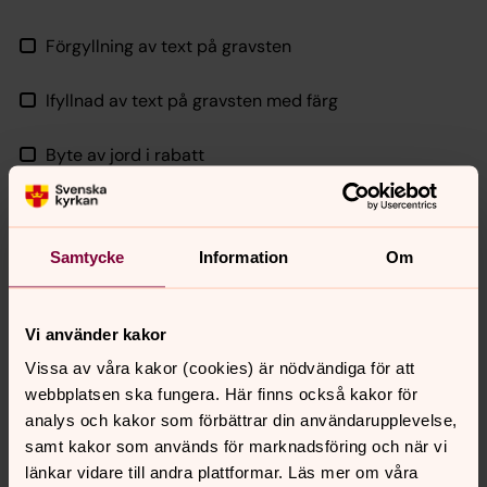
Förgyllning av text på gravsten
Ifyllnad av text på gravsten med färg
Byte av jord i rabatt
Grässådd av grusplats
Samtycke
Information
Om
Grässådd av gravrabatt
Utsättning av ljus (nov-april)
Vi använder kakor
Vissa av våra kakor (cookies) är nödvändiga för att
Utsättning av lösa blommor
webbplatsen ska fungera. Här finns också kakor för
analys och kakor som förbättrar din användarupplevelse,
Borttagning av lösa blommor under ett år
samt kakor som används för marknadsföring och när vi
länkar vidare till andra plattformar. Läs mer om våra
In- och uttagning av gravlyktor