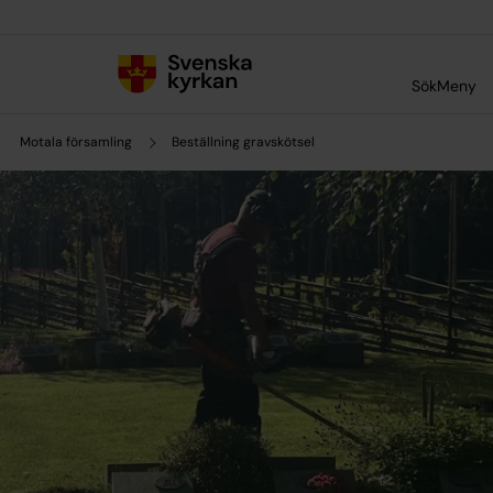
Till innehållet
Till undermeny
Sök
Meny
Motala församling
Beställning gravskötsel