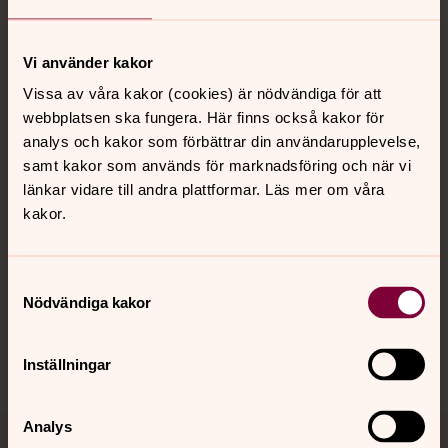
Vi använder kakor
Kontakt
Vissa av våra kakor (cookies) är nödvändiga för att
webbplatsen ska fungera. Här finns också kakor för
analys och kakor som förbättrar din användarupplevelse,
Kalender
samt kakor som används för marknadsföring och när vi
länkar vidare till andra plattformar. Läs mer om våra
kakor.
Hitta snabbt
Samtyckesval
Sociala kanaler
Nödvändiga kakor
Inställningar
Analys