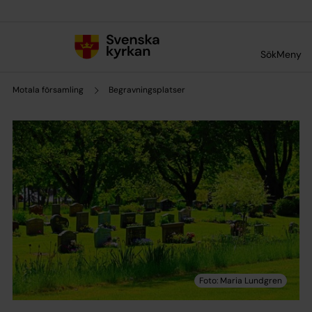
Till innehållet
Till undermeny
Sök
Meny
Motala församling
Begravningsplatser