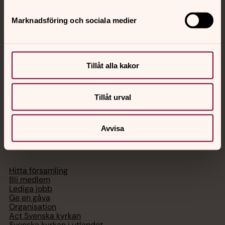
Jourhavande präst
Marknadsföring och sociala medier
Akut samtals- och krisstöd. Prata eller chatta anonymt
med en präst på kvällar och nätter.
Tillåt alla kakor
Chatt
Digitalt brev
Telefon 112
Tillåt urval
Avvisa
Svenska kyrkan
Hitta församling
Bli medlem
Lediga jobb
Ge en gåva
Organisation
Act Svenska kyrkan
Svenska kyrkan i utlandet