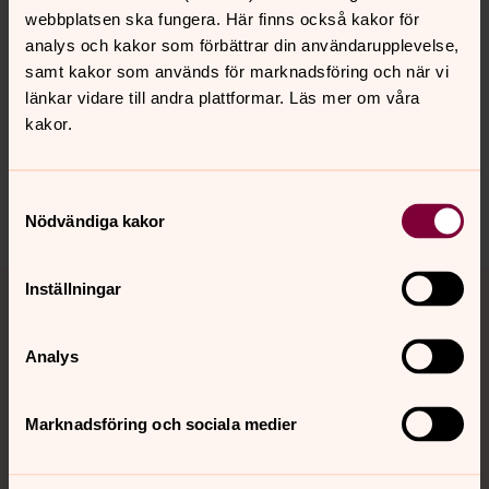
webbplatsen ska fungera. Här finns också kakor för
analys och kakor som förbättrar din användarupplevelse,
samt kakor som används för marknadsföring och när vi
Senast ändrad 21 maj 2025
länkar vidare till andra plattformar. Läs mer om våra
Synpunkter eller frågor på sidans
kakor.
innehåll?
motala.forsamling@svenskakyrkan.se
Samtyckesval
Dela
Nödvändiga kakor
Tillbaka till toppen
Tillbaka till innehållet
Inställningar
Analys
Kontakt
Marknadsföring och sociala medier
Kalender