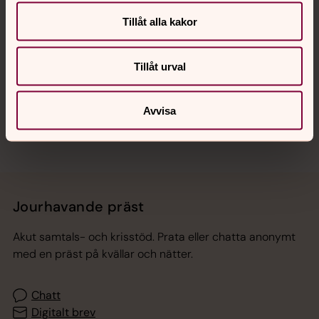
Tillåt alla kakor
Hitta snabbt
Tillåt urval
Sociala kanaler
Avvisa
Jourhavande präst
Akut samtals- och krisstöd. Prata eller chatta anonymt
med en präst på kvällar och nätter.
Chatt
Digitalt brev