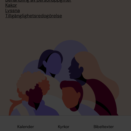
Kakor
Lyssna
Tillgänglighetsredogörelse
Kalender
Kyrkor
Bibeltexter