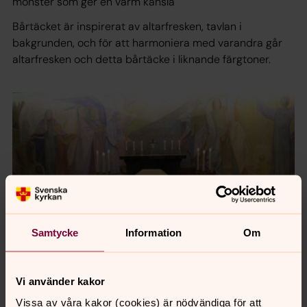
mönster som ger en varm känsla
Bårtäcket är inspirerat av altarfresken, tavlan i
bakgrunden, och för att harmoniera med varandra går
altarfresken och detta bårtäcke i liknande färgtoner.
Samtycke
Information
Om
Vi använder kakor
Foto: Maria Lundgren
Vissa av våra kakor (cookies) är nödvändiga för att