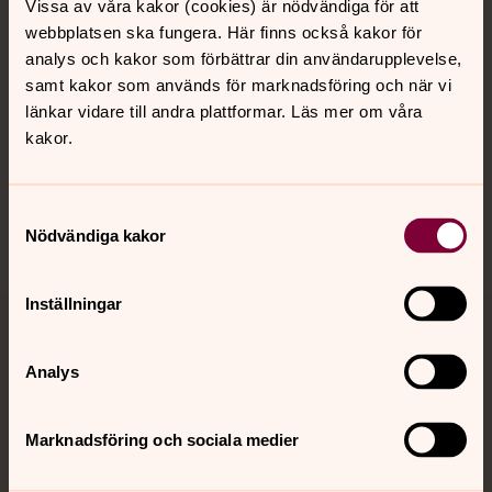
Kalender
Vissa av våra kakor (cookies) är nödvändiga för att
webbplatsen ska fungera. Här finns också kakor för
analys och kakor som förbättrar din användarupplevelse,
Hitta snabbt
samt kakor som används för marknadsföring och när vi
länkar vidare till andra plattformar. Läs mer om våra
kakor.
Sociala kanaler
Samtyckesval
Nödvändiga kakor
Inställningar
Jourhavande präst
Analys
Akut samtals- och krisstöd. Prata eller chatta anonymt
med en präst på kvällar och nätter.
Marknadsföring och sociala medier
Chatt