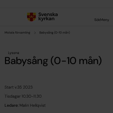
Till innehållet
Till undermeny
Sök
Meny
Motala församling
Babysång (0-10 mån)
Lyssna
Babysång (0-10 mån)
Start v.35 2023
Tisdagar 10.30-11.30
Ledare:
Malin Hellqvist