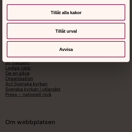
Digitalt brev
Telefon 112
Tillåt alla kakor
Tillåt urval
Svenska kyrkan
Avvisa
Hitta församling
Bli medlem
Lediga jobb
Ge en gåva
Organisation
Act Svenska kyrkan
Svenska kyrkan i utlandet
Press – nationell nivå
Om webbplatsen