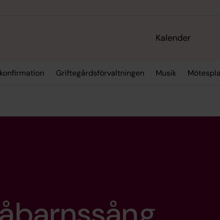
Kalender
 konfirmation
Griftegårdsförvaltningen
Musik
Mötespla
åbarnssång