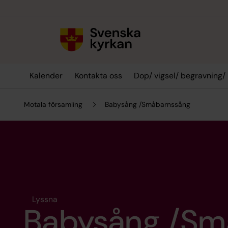
Till innehållet
Till undermeny
Kalender
Kontakta oss
Dop/ vigsel/ begravning/
Motala församling
Babysång /Småbarnssång
Lyssna
Babysång /Sm