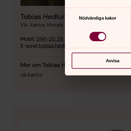
Samtyckesval
Tobias Hedlund
Nödvändiga kakor
Vik. kantor, Motala församling
Mobil:
0141-20 29 45
tobias.hedlund@svenskakyrkan.se
E-post:
Avvisa
Mer om Tobias Hedlund
vik.kantor