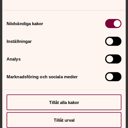
Tillbaka till toppen
Tillbaka till innehållet
Samtyckesval
Nödvändiga kakor
Kontakt
Inställningar
Kalender
Analys
Hitta snabbt
Marknadsföring och sociala medier
Sociala kanaler
Tillåt alla kakor
Tillåt urval