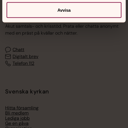
Avvisa
Jourhavande präst
Akut samtals- och krisstöd. Prata eller chatta anonymt
med en präst på kvällar och nätter.
Chatt
Digitalt brev
Telefon 112
Svenska kyrkan
Hitta församling
Bli medlem
Lediga jobb
Ge en gåva