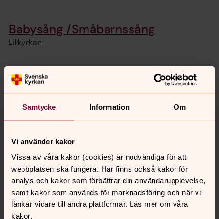
Babysång /Småbarnssång
Lillkyrkan
Sång och sväng
Samtycke
Information
Om
Senast ändrad 20 augusti 2025
Synpunkter eller frågor på sidans
Vi använder kakor
innehåll?
Vissa av våra kakor (cookies) är nödvändiga för att
motala.forsamling@svenskakyrkan.se
webbplatsen ska fungera. Här finns också kakor för
Dela
analys och kakor som förbättrar din användarupplevelse,
samt kakor som används för marknadsföring och när vi
länkar vidare till andra plattformar. Läs mer om våra
kakor.