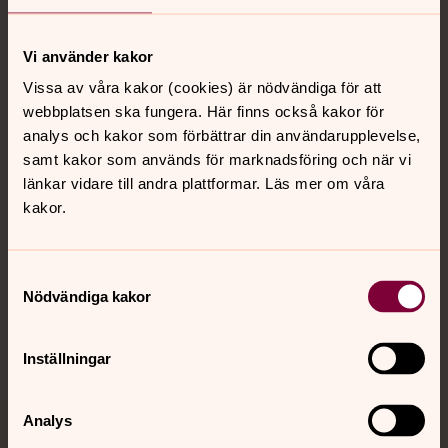
Vi använder kakor
Kontakt
Vissa av våra kakor (cookies) är nödvändiga för att
webbplatsen ska fungera. Här finns också kakor för
Kalender
analys och kakor som förbättrar din användarupplevelse,
samt kakor som används för marknadsföring och när vi
länkar vidare till andra plattformar. Läs mer om våra
kakor.
Hitta snabbt
Samtyckesval
Sociala kanaler
Nödvändiga kakor
Inställningar
Analys
Jourhavande präst