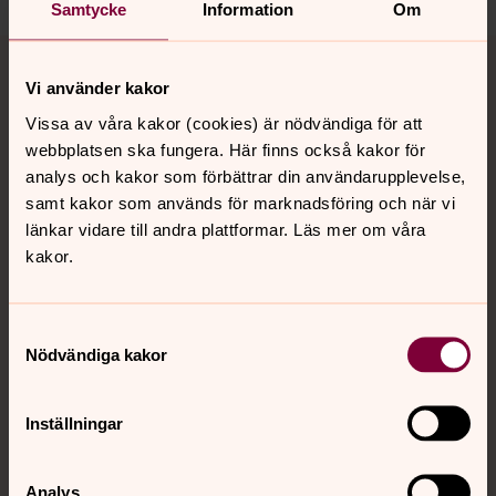
Samtycke
Information
Om
Tillbaka till toppen
Tillbaka till innehållet
Vi använder kakor
Vissa av våra kakor (cookies) är nödvändiga för att
webbplatsen ska fungera. Här finns också kakor för
Kontakt
analys och kakor som förbättrar din användarupplevelse,
samt kakor som används för marknadsföring och när vi
länkar vidare till andra plattformar. Läs mer om våra
Kalender
kakor.
Hitta snabbt
Samtyckesval
Nödvändiga kakor
Sociala kanaler
Inställningar
Analys