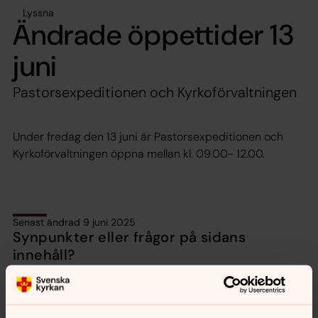
Lyssna
Ändrade öppettider 13
juni
Pastorsexpeditionen och Kyrkoförvaltningen
Under fredag den 13 juni är Pastorsexpeditionen och
Kyrkoförvaltningen öppna mellan kl. 09.00- 12.00.
Senast ändrad 9 juni 2025
Synpunkter eller frågor på sidans
innehåll?
motala.forsamling@svenskakyrkan.se
Dela