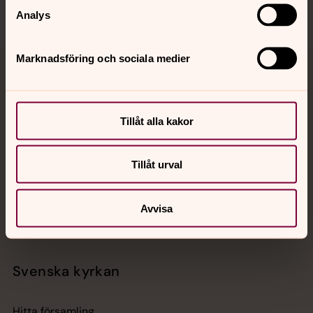
Analys
Marknadsföring och sociala medier
Jourhavande präst
Akut samtals- och krisstöd. Prata eller chatta anonymt
Tillåt alla kakor
med en präst på kvällar och nätter.
Tillåt urval
Chatt
Digitalt brev
Telefon 112
Avvisa
Svenska kyrkan
Hitta församling