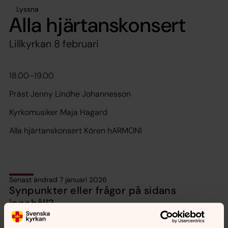
Lyssna
Alla hjärtanskonsert
Lillkyrkan 8 februari
18.00–19.00
Präst Jenny Lindhe Johannesson
Kyrkomusiker Maja Hagard
Alla hjärtanskonsert Kören hARMONI
Senast ändrad 7 januari 2026
Synpunkter eller frågor på sidans
innehåll?
motala.forsamling@svenskakyrkan.se