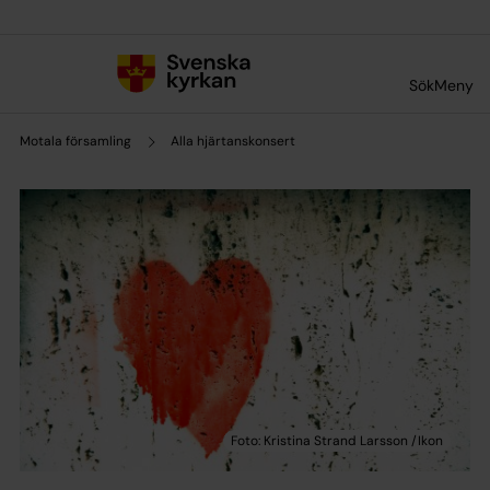
Till innehållet
Till undermeny
Sök
Meny
Motala församling
Alla hjärtanskonsert