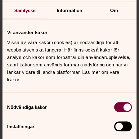
Dela
Samtycke
Information
Om
Tillbaka till toppen
Tillbaka till innehållet
Vi använder kakor
Vissa av våra kakor (cookies) är nödvändiga för att
webbplatsen ska fungera. Här finns också kakor för
Kontakt
analys och kakor som förbättrar din användarupplevelse,
samt kakor som används för marknadsföring och när vi
länkar vidare till andra plattformar. Läs mer om våra
Kalender
kakor.
Samtyckesval
Hitta snabbt
Nödvändiga kakor
Sociala kanaler
Inställningar