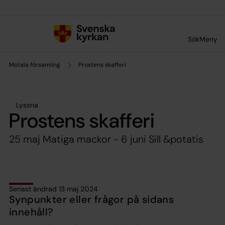
Till innehållet
Till undermeny
Sök
Meny
Motala församling
Prostens skafferi
Lyssna
Prostens skafferi
25 maj Matiga mackor - 6 juni Sill &potatis
Senast ändrad 13 maj 2024
Synpunkter eller frågor på sidans
innehåll?