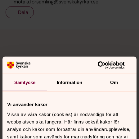
motala.forsamling@svenskakyrkan.se
Dela
Tillbaka till toppen
Tillbaka till innehållet
Kontakt
Samtycke
Information
Om
Kalender
Vi använder kakor
Hitta snabbt
Vissa av våra kakor (cookies) är nödvändiga för att
webbplatsen ska fungera. Här finns också kakor för
analys och kakor som förbättrar din användarupplevelse,
Sociala kanaler
samt kakor som används för marknadsföring och när vi