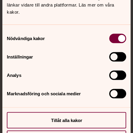
länkar vidare till andra plattformar. Läs mer om våra
kakor.
Samtyckesval
Nödvändiga kakor
Jourhavande präst
Akut samtals- och krisstöd. Prata eller chatta anonymt
Inställningar
med en präst på kvällar och nätter.
Analys
Chatt
Digitalt brev
Telefon 112
Marknadsföring och sociala medier
Tillåt alla kakor
Svenska kyrkan