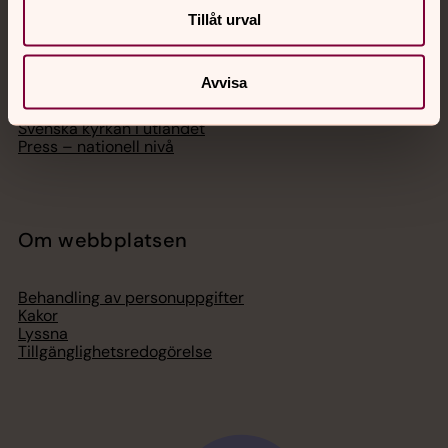
Hitta församling
Tillåt urval
Bli medlem
Lediga jobb
Ge en gåva
Avvisa
Organisation
Act Svenska kyrkan
Svenska kyrkan i utlandet
Press – nationell nivå
Om webbplatsen
Behandling av personuppgifter
Kakor
Lyssna
Tillgänglighetsredogörelse