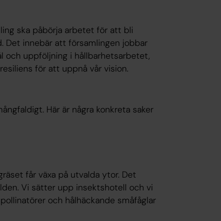
ing ska påbörja arbetet för att bli
. Det innebär att församlingen jobbar
 och uppföljning i hållbarhetsarbetet,
esiliens för att uppnå vår vision.
ångfaldigt. Här är några konkreta saker
äset får växa på utvalda ytor. Det
lden. Vi sätter upp insektshotell och vi
e pollinatörer och hålhäckande småfåglar