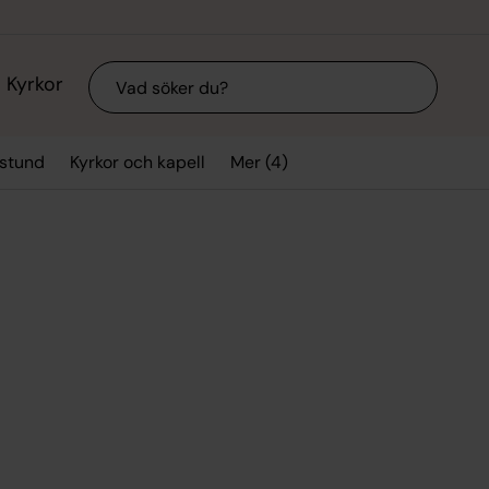
Sök
Kyrkor
Mer (4)
sstund
Kyrkor och kapell