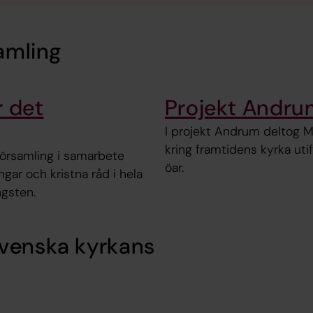
samling
r det
Projekt Andr
I projekt Andrum deltog M
kring framtidens kyrka utif
örsamling i samarbete
öar.
ngar och kristna råd i hela
ngsten.
Svenska kyrkans