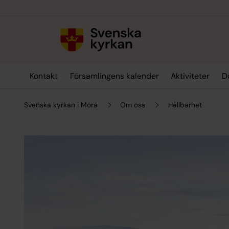
Till innehållet
Till undermeny
Kontakt
Församlingens kalender
Aktiviteter
D
Svenska kyrkan i Mora
Om oss
Hållbarhet