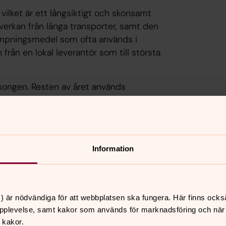
 vilket är ett långsiktigt och skonsamt
åverkan från långa transporter, samt den
ämpningsmedel som ofta används i
ån en lokal leverantör som till största
songen. Resten av året används
rsatt importade och besprutade
rkan
Information
större delen av våra tjänstefordon och
 tas nästa steg - en fossilfri
lar på två av våra parkeringar i Mora
) är nödvändiga för att webbplatsen ska fungera. Här finns ocks
pplevelse, samt kakor som används för marknadsföring och när vi
 kakor.