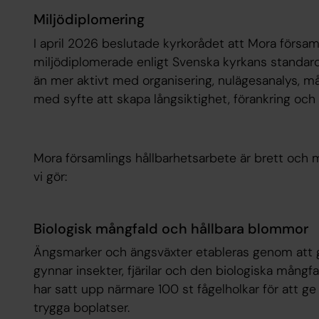
Miljödiplomering
I april 2026 beslutade kyrkorådet att Mora församl
miljödiplomerade enligt Svenska kyrkans standard
än mer aktivt med organisering, nulägesanalys, mål
med syfte att skapa långsiktighet, förankring och r
Mora församlings hållbarhetsarbete är brett och m
vi gör:
Biologisk mångfald och hållbara blommor
Ängsmarker och ängsväxter etableras genom att gr
gynnar insekter, fjärilar och den biologiska mångfa
har satt upp närmare 100 st fågelholkar för att g
trygga boplatser.