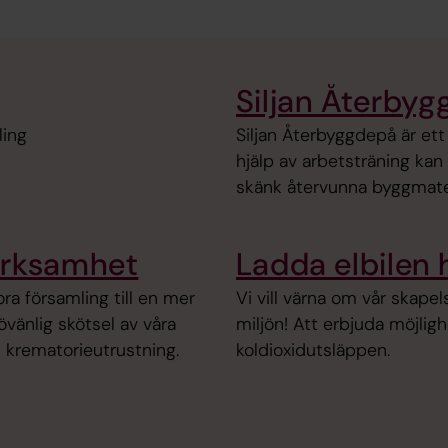
Siljan Återby
ling
Siljan Återbyggdepå är et
hjälp av arbetsträning kan
skänk återvunna byggmateri
erksamhet
Ladda elbilen
ra församling till en mer
Vi vill värna om vår skapel
vänlig skötsel av våra
miljön! Att erbjuda möjlighe
i krematorieutrustning.
koldioxidutsläppen.