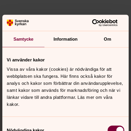
Senast ändrad 28 april 2025
Synpunkter eller frågor på sidans
innehåll?
Samtycke
Information
Om
lpkyrkogard@svenskakyrkan.se
Dela
Vi använder kakor
Vissa av våra kakor (cookies) är nödvändiga för att
webbplatsen ska fungera. Här finns också kakor för
analys och kakor som förbättrar din användarupplevelse,
Tillbaka till toppen
Tillbaka till innehållet
samt kakor som används för marknadsföring och när vi
länkar vidare till andra plattformar. Läs mer om våra
kakor.
Kontakt
Samtyckesval
Nödvändiga kakor