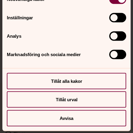
Kalender
Inställningar
Hitta snabbt
Analys
Sociala kanaler
Marknadsföring och sociala medier
Tillåt alla kakor
Jourhavande präst
Tillåt urval
Akut samtals- och krisstöd. Prata eller chatta anonymt
med en präst på kvällar och nätter.
Avvisa