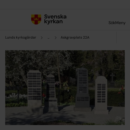
Till innehållet
Till undermeny
Sök
Meny
Lunds kyrkogårdar
...
Askgravplats 22A