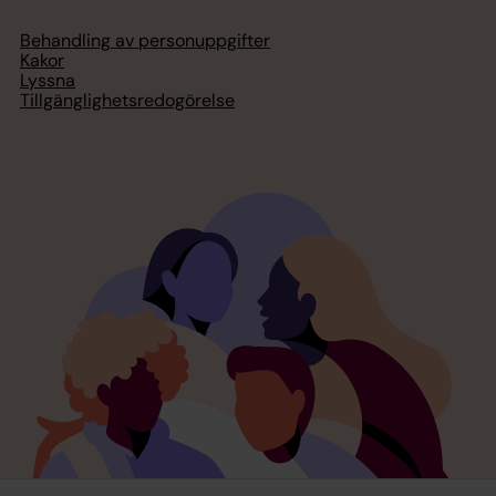
Behandling av personuppgifter
Kakor
Lyssna
Tillgänglighetsredogörelse