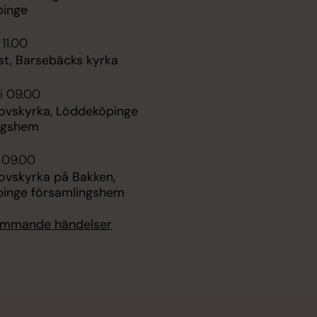
pinge
 11.00
st, Barsebäcks kyrka
i 09.00
vskyrka, Löddeköpinge
ngshem
i 09.00
vskyrka på Bakken,
inge församlingshem
kommande händelser