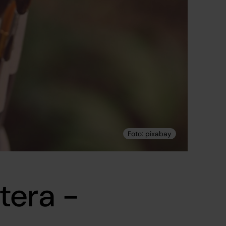
tera -