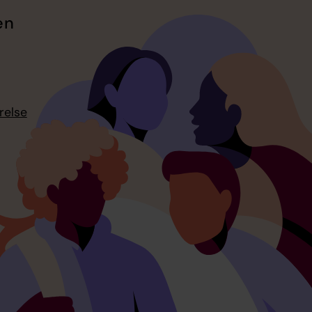
en
relse