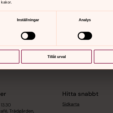
 kakor.
Inställningar
Analys
nnehåll?
Tillåt urval
er
Hitta snabbt
Sidkarta
 13.30
fé, Trädgården,