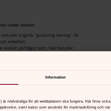
tter under hösten
h betyder ungefär ”gudomlig läsning”, får
 och enkelhet.
erar enskilt på frågor som; Vad betyder
att säga mig idag? Kanske finns där ett
ch känner jag i texten?
ibeltexten får du om du vill formulera
åla det du känner.
Information
t, reflektion och meditation.
t, reflektion och meditation.
) är nödvändiga för att webbplatsen ska fungera. Här finns ocks
, diakon.
pplevelse, samt kakor som används för marknadsföring och när vi