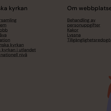
ka kyrkan
Om webbplats
örsamling
Behandling av
lem
personuppgifter
jobb
Kakor
åva
Lyssna
ation
Tillgänglighetsredogö
nska kyrkan
 kyrkan i utlandet
nationell nivå