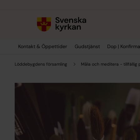
Till innehållet
Till undermeny
Kontakt & Öppettider
Gudstjänst
Dop | Konfirma
Löddebygdens församling
Måla och meditera - tillfällig 