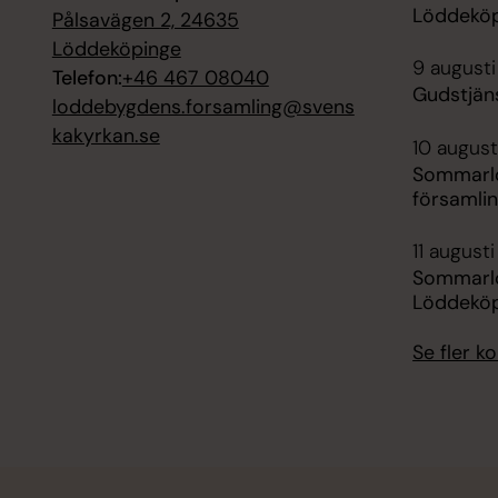
Löddekö
Pålsavägen 2, 24635
Löddeköpinge
9 augusti
Telefon:
+46 467 08040
Gudstjän
loddebygdens.forsamling@svens
kakyrkan.se
10 august
Sommarlo
församli
11 august
Sommarlo
Löddeköp
Se fler 