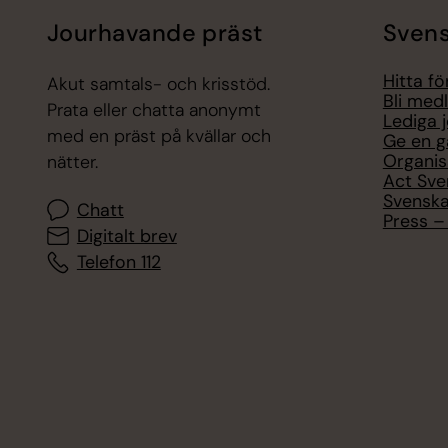
Jourhavande präst
Svens
Hitta f
Akut samtals- och krisstöd.
Bli med
Prata eller chatta anonymt
Lediga 
med en präst på kvällar och
Ge en g
Organis
nätter.
Act Sve
Svenska
Chatt
Press – 
Digitalt brev
Telefon 112