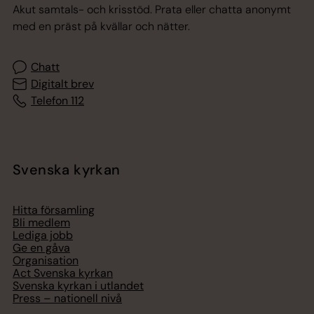
Akut samtals- och krisstöd. Prata eller chatta anonymt
med en präst på kvällar och nätter.
Chatt
Digitalt brev
Telefon 112
Svenska kyrkan
Hitta församling
Bli medlem
Lediga jobb
Ge en gåva
Organisation
Act Svenska kyrkan
Svenska kyrkan i utlandet
Press – nationell nivå