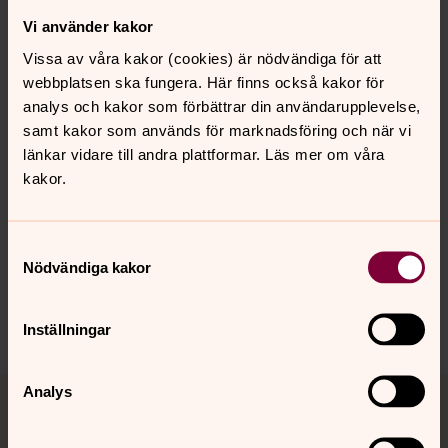
Vi använder kakor
Öppna bildspel
Vissa av våra kakor (cookies) är nödvändiga för att
webbplatsen ska fungera. Här finns också kakor för
analys och kakor som förbättrar din användarupplevelse,
samt kakor som används för marknadsföring och när vi
länkar vidare till andra plattformar. Läs mer om våra
Senast ändrad 8 oktober 2024
kakor.
Synpunkter eller frågor på sidans
innehåll?
Samtyckesval
ljungby.pastorat@svenskakyrkan.se
Nödvändiga kakor
Dela
Inställningar
Tillbaka till toppen
Tillbaka till innehållet
Analys