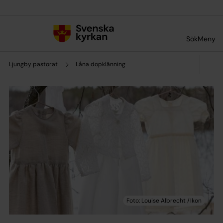
Till innehållet
Till undermeny
Sök
Meny
Ljungby pastorat
Låna dopklänning