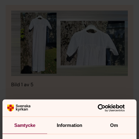
Bild 1 av 5
Samtycke
Information
Om
Bild 