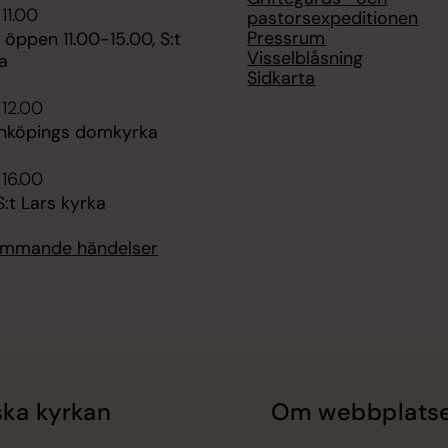
11.00
pastorsexpeditionen
Pressrum
 öppen 11.00-15.00, S:t
Visselblåsning
a
Sidkarta
 12.00
inköpings domkyrka
 16.00
S:t Lars kyrka
kommande händelser
ka kyrkan
Om webbplats