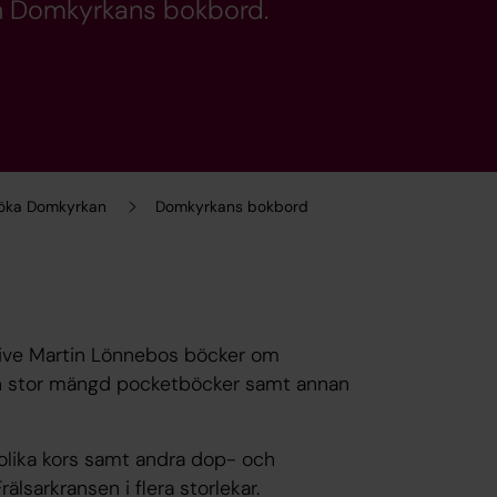
en Domkyrkans bokbord.
söka Domkyrkan
Domkyrkans bokbord
sive Martin Lönnebos böcker om
en stor mängd pocketböcker samt annan
 olika kors samt andra dop- och
lsarkransen i flera storlekar.