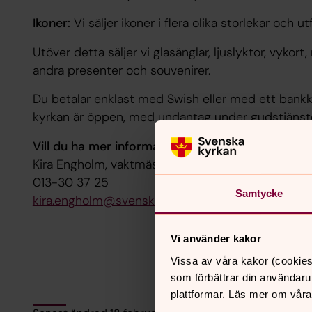
Ikoner:
Vi säljer ikoner i flera olika storlekar och u
Utöver detta säljer vi glasänglar, ljuslyktor, vykor
andra presenter och souvenirer.
Du betalar enklast med Swish eller med ett bank
kyrkan är öppen, med undantag under gudstjänst
Vill du ha mer information om bokbordet kontak
Kira Engholm, vaktmästare
013-30 37 25
Samtycke
kira.engholm@svenskakyrkan.se
Vi använder kakor
Vissa av våra kakor (cookies
som förbättrar din användaru
plattformar. Läs mer om våra