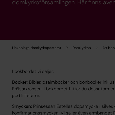
domkyrkoförsamlingen. Här finns äv
Linköpings domkyrkopastorat
Domkyrkan
Att be
I bokbordet vi säljer:
Böcker:
Biblar, psalmböcker och bönböcker inklu
Frälsarkransen. I bokbordet hittar du dessutom 
god litteratur.
Smycken:
Prinsessan Estelles dopsmycke i silver,
konfirmationssmycken. Vi säljer även armbandet Frä