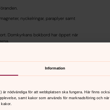
tföranden.
t, magneter, nyckelringar, paraplyer samt
kort. Domkyrkans bokbord har öppet när
erna.
ta
Information
) är nödvändiga för att webbplatsen ska fungera. Här finns ocks
pplevelse, samt kakor som används för marknadsföring och när vi
 kakor.