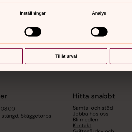
nnehåll?
Inställningar
Analys
Tillåt urval
er
Hitta snabbt
Samtal och stöd
 08.00
Jobba hos oss
r stängd, Skäggetorps
Bli medlem
Kontakt
Griftegårds- och