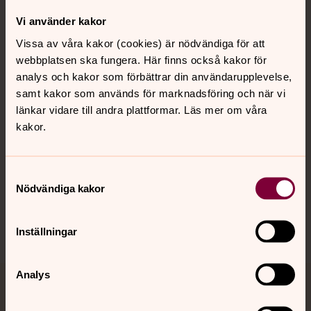
Vi använder kakor
Kontakt
Vissa av våra kakor (cookies) är nödvändiga för att
webbplatsen ska fungera. Här finns också kakor för
analys och kakor som förbättrar din användarupplevelse,
Kalender
samt kakor som används för marknadsföring och när vi
länkar vidare till andra plattformar. Läs mer om våra
kakor.
Hitta snabbt
Samtyckesval
Sociala kanaler
Nödvändiga kakor
Inställningar
Analys
Jourhavande präst