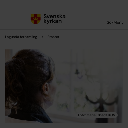
Till innehållet
Till undermeny
Sök
Meny
Lagunda församling
Präster