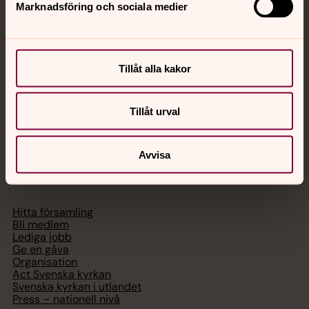
Marknadsföring och sociala medier
Akut samtals- och krisstöd. Prata eller chatta anonymt
med en präst på kvällar och nätter.
Tillåt alla kakor
Chatt
Digitalt brev
Telefon 112
Tillåt urval
Avvisa
Svenska kyrkan
Hitta församling
Bli medlem
Lediga jobb
Ge en gåva
Organisation
Act Svenska kyrkan
Svenska kyrkan i utlandet
Press – nationell nivå