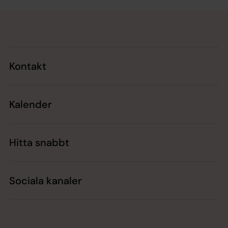
Tillbaka till toppen
Tillbaka till innehållet
Kontakt
Kalender
Hitta snabbt
Sociala kanaler