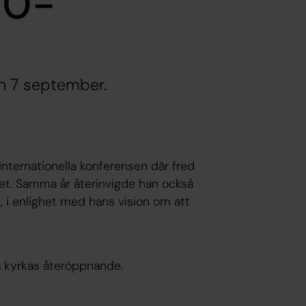
100-
en 7 september.
nternationella konferensen där fred
et. Samma år återinvigde han också
 i enlighet med hans vision om att
a kyrkas återöppnande.