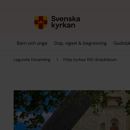
Till innehållet
Till undermeny
Barn och unga
Dop, vigsel & begravning
Gudstjä
Lagunda församling
Fittja kyrkas 100-årsjubileum