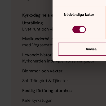
Samtyckesval
Kyrkodag hela eftermiddagen!
Nödvändiga kakor
Utställning
Livet runt och vid Fittja kyrka
Musikunderhållning
med Vegasextetten
Avvisa
Levande historia
Kyrkoherden intervjuar församlingsbor
Blommor och växter
SoL Trädgård & Tjänster
Festlig förtäring utomhus
Kafé Kyrkstugan