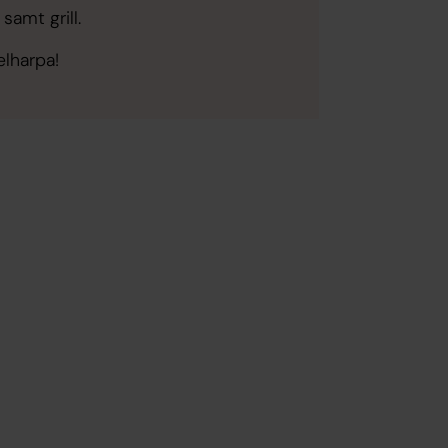
a
samt grill.
elharpa!