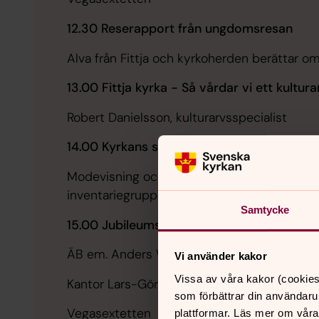
12.30 Reserapport från ungdomsresan
Alva från Fittja och kyrkoherden berättar 
13.00 Fittja kyrka - Så vårdar vi ett kultur
Robert Danielsson, kulturarvsspecialist
14.00 Kyrkans skatter
Modevisning och uppvisning av kyrkans silv
inventariegrupp och komminister Towe Wa
Samtycke
15.00 Jubileumsgudstjänst
ÄB em. Anders Wejryd
Vi använder kakor
Vissa av våra kakor (cookies
Kantor Lars-Göran Angsten
som förbättrar din användaru
Vegasextetten
plattformar. Läs mer om våra