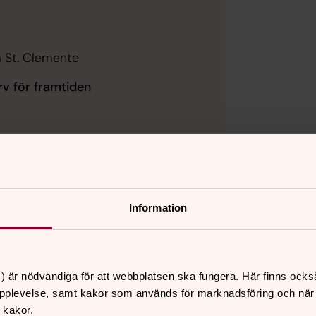
om St. Clemente
arv för framtiden
er av Lagunda församlings
ndegren
Information
) är nödvändiga för att webbplatsen ska fungera. Här finns ocks
pplevelse, samt kakor som används för marknadsföring och när vi
 kakor.