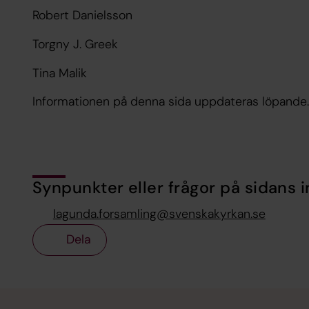
Robert Danielsson
Torgny J. Greek
Tina Malik
Informationen på denna sida uppdateras löpande.
Synpunkter eller frågor på sidans i
lagunda.forsamling@svenskakyrkan.se
Dela
Tillbaka till toppen
Tillbaka till innehållet