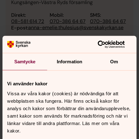
Kungsängen-Västra Ryds församling
Direkt:
Mobil:
SMS:
08-581 614 72
070-386 64 67
070-386 64 67
anna-emelie.thulesius@svenskakyrkan.se
E-post:
Samtycke
Information
Om
Vi använder kakor
Vissa av våra kakor (cookies) är nödvändiga för att
webbplatsen ska fungera. Här finns också kakor för
analys och kakor som förbättrar din användarupplevelse,
samt kakor som används för marknadsföring och när vi
länkar vidare till andra plattformar. Läs mer om våra
kakor.