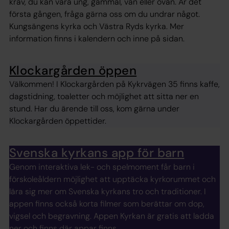
krav, du kan vara ung, gammal, van eller ovan. Är det
första gången, fråga gärna oss om du undrar något.
Kungsängens kyrka och Västra Ryds kyrka. Mer
information finns i kalendern och inne på sidan.
Klockargården öppen
Välkommen! I Klockargården på Kykrvägen 35 finns kaffe,
dagstidning, toaletter och möjlighet att sitta ner en
stund. Har du ärende till oss, kom gärna under
Klockargården öppettider.
Svenska kyrkans app för barn
Genom interaktiva lek- och spelmoment får barn i
förskoleåldern möjlighet att upptäcka kyrkorummet och
lära sig mer om Svenska kyrkans tro och traditioner. I
appen finns också korta filmer som berättar om dop,
vigsel och begravning. Appen Kyrkan är gratis att ladda
ner och finns där appar finns.