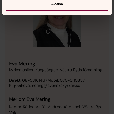
Avvisa
Eva Mering
Kyrkomusiker, Kungsängen-Västra Ryds församling
Direkt:
08-58161467
Mobil:
070-3110857
eva.mering@svenskakyrkan.se
E-post:
Mer om Eva Mering
Kantor. Körledare för Andreaskören och Västra Ryd
Voices