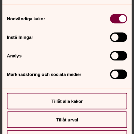
Samtyckesval
Nödvändiga kakor
Daniel Thulesius
Fritidsledare, Kungsängen-Västra Ryds församling
Inställningar
Direkt:
08-58165035
daniel.thulesius@svenskakyrkan.se
E-post:
Analys
Mer om Daniel Thulesius
Marknadsföring och sociala medier
Samordnare för konfirmander och ungdom.
Tillåt alla kakor
Tillåt urval