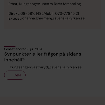
Präst, Kungsängen-Västra Ryds församling
Direkt:
08-58161482
Mobil:
073-778 15 21
johanna.gherman@svenskakyrkan.se
E-post:
Senast ändrad 3 juli 2026
Synpunkter eller frågor på sidans
innehåll?
kungsangen.vastraryd@svenskakyrkan.se
Dela
Tillbaka till toppen
Tillbaka till innehållet