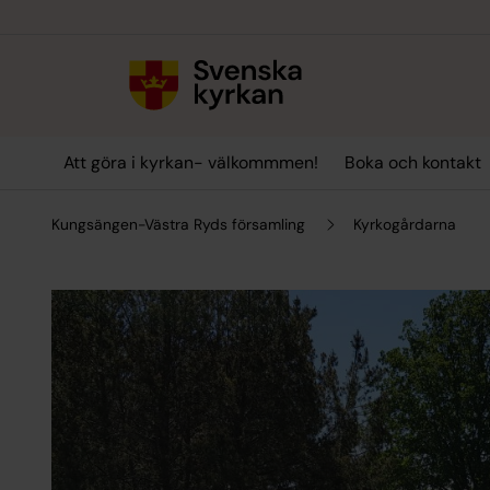
Till innehållet
Till undermeny
Att göra i kyrkan- välkommmen!
Boka och kontakt
Kungsängen-Västra Ryds församling
Kyrkogårdarna