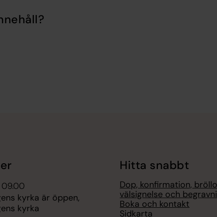
nnehåll?
er
Hitta snabbt
Dop, konfirmation, bröllo
 09.00
välsignelse och begravn
ens kyrka är öppen,
Boka och kontakt
ens kyrka
Sidkarta