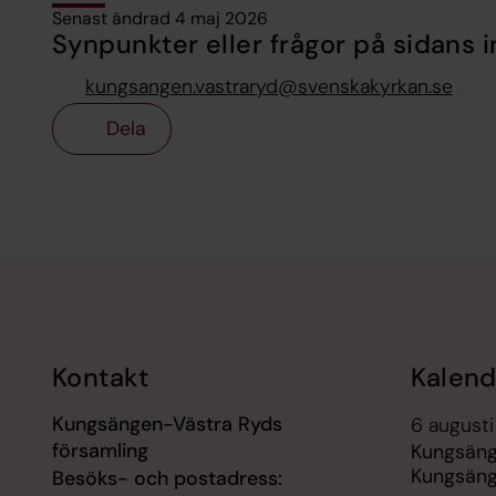
Senast ändrad 4 maj 2026
Synpunkter eller frågor på sidans i
kungsangen.vastraryd@svenskakyrkan.se
Dela
Tillbaka till toppen
Tillbaka till innehållet
Kontakt
Kalend
Kungsängen-Västra Ryds
6 augusti
församling
Kungsäng
Kungsäng
Besöks- och postadress: