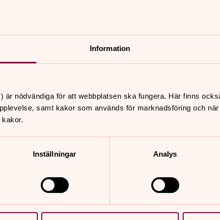
 så ringer vi upp så fort vi kan.
an.se
m dop, konfirmation, vigsel,
tund samt utlåning av dopklänning
Information
av lokal.
) är nödvändiga för att webbplatsen ska fungera. Här finns ocks
pplevelse, samt kakor som används för marknadsföring och när vi
 kakor.
Inställningar
Analys
an.se
ch ärenden som gäller
 samt övriga frågor till