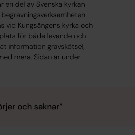
r en del av Svenska kyrkan
r begravningsverksamheten
ns vid Kungsängens kyrka och
 plats för både levande och
lat information gravskötsel,
 med mera. Sidan är under
örjer och saknar