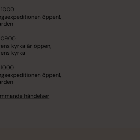
 10.00
ngsexpeditionen öppen!,
ården
 09.00
ens kyrka är öppen,
ens kyrka
 10.00
ngsexpeditionen öppen!,
ården
kommande händelser