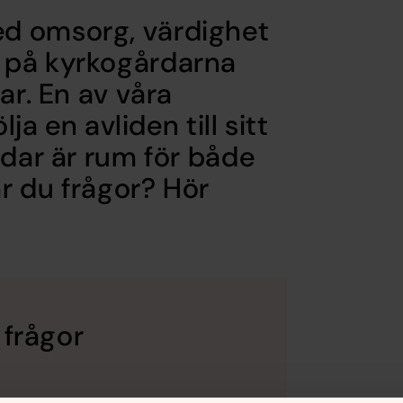
d omsorg, värdighet
 på kyrkogårdarna
ar. En av våra
lja en avliden till sitt
rdar är rum för både
r du frågor? Hör
 frågor