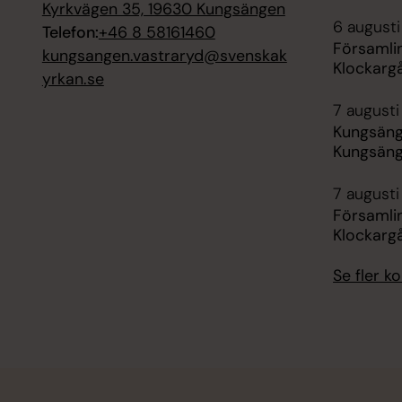
Kyrkvägen 35, 19630 Kungsängen
6 augusti
Telefon:
+46 8 58161460
Församli
kungsangen.vastraryd@svenskak
Klockarg
yrkan.se
7 augusti
Kungsäng
Kungsäng
7 augusti
Församli
Klockarg
Se fler 