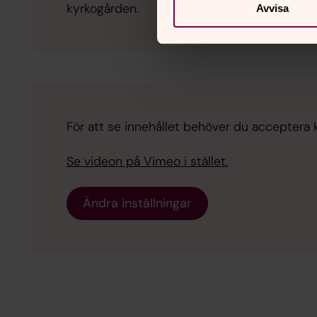
kyrkogården.
Avvisa
För att se innehållet behöver du acceptera 
Se videon på Vimeo i stället.
Ändra inställningar