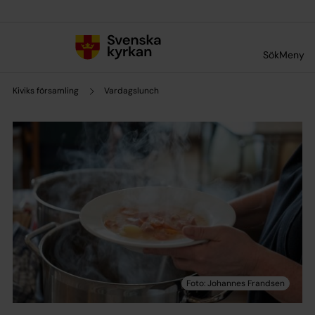
Till innehållet
Till undermeny
Sök
Meny
Kiviks församling
Vardagslunch