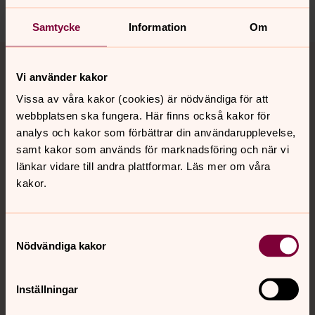
Dela
Samtycke
Information
Om
Tillbaka till toppen
Tillbaka till innehållet
Vi använder kakor
Vissa av våra kakor (cookies) är nödvändiga för att
webbplatsen ska fungera. Här finns också kakor för
Kontakt
analys och kakor som förbättrar din användarupplevelse,
samt kakor som används för marknadsföring och när vi
länkar vidare till andra plattformar. Läs mer om våra
Kalender
kakor.
Hitta snabbt
Samtyckesval
Nödvändiga kakor
Sociala kanaler
Inställningar