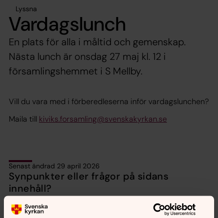
Lyssna
Vardagslunch
En plats för alla i måltid och gemenskap.
Nästa lunch är onsdag 27 maj kl. 12 i
församlingshemmet i S Mellby.
Vill du vara med i förberedleserna inför vardagslunchen?
Maila till
kiviks.forsamling@svenskakyrkan.se
Senast ändrad 29 april 2026
Synpunkter eller frågor på sidans
innehåll?
kiviks.forsamling@svenskakyrkan.se