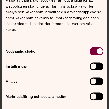
Vissa av våra kakor (cookies) är nödvändiga för att
webbplatsen ska fungera. Här finns också kakor för
analys och kakor som förbättrar din användarupplevelse,
samt kakor som används för marknadsföring och när vi
Senast ändrad 10 juni 2026
länkar vidare till andra plattformar. Läs mer om våra
Synpunkter eller frågor på sidans
kakor.
innehåll?
kiviks.forsamling@svenskakyrkan.se
Samtyckesval
Dela
Nödvändiga kakor
Tillbaka till toppen
Tillbaka till innehållet
Inställningar
Analys
Kontakt
Marknadsföring och sociala medier
Kalender