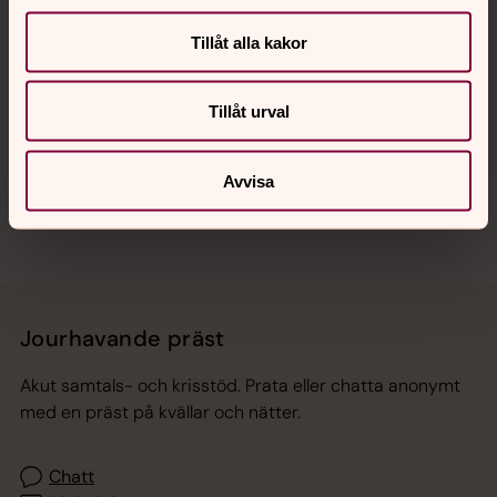
Tillåt alla kakor
Hitta snabbt
Tillåt urval
Sociala kanaler
Avvisa
Jourhavande präst
Akut samtals- och krisstöd. Prata eller chatta anonymt
med en präst på kvällar och nätter.
Chatt