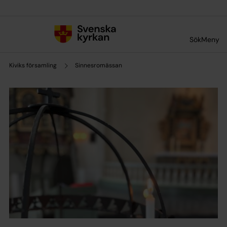
Till innehållet
Till undermeny
Sök
Meny
Kiviks församling
Sinnesromässan