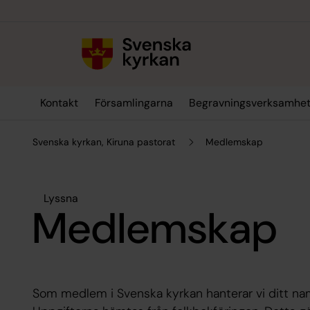
Till innehållet
Till undermeny
Kontakt
Församlingarna
Begravningsverksamhe
Svenska kyrkan, Kiruna pastorat
Medlemskap
Lyssna
Medlemskap
Som medlem i Svenska kyrkan hanterar vi ditt nam