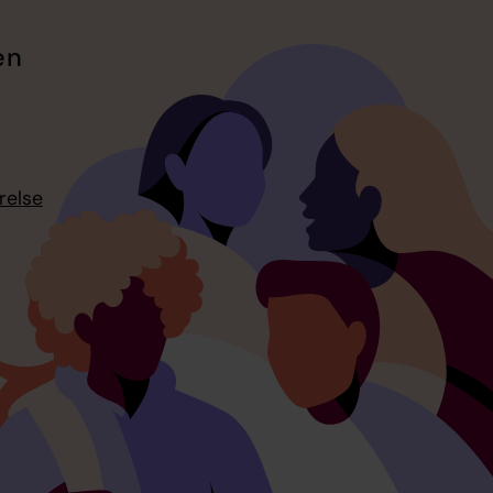
en
relse