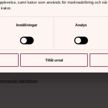
t i Jukkasjärvi kyrka,
pplevelse, samt kakor som används för marknadsföring och när vi
vi kyrka
 kakor.
 11.00
st som huvudgudstjänst
Inställningar
Analys
 12.00
st i Tornehamns kyrka,
ns kyrka
 15.00
Tillåt urval
udstjänst Kivitieva, Övre
kommande händelser