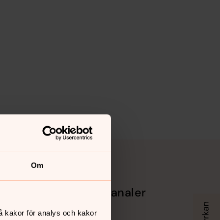
Om
Sociala kanaler
Facebook
å kakor för analys och kakor