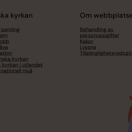
ka kyrkan
Om webbplats
örsamling
Behandling av
lem
personuppgifter
jobb
Kakor
åva
Lyssna
ation
Tillgänglighetsredogö
nska kyrkan
 kyrkan i utlandet
nationell nivå