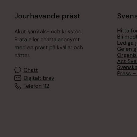
Jourhavande präst
Svens
Hitta f
Akut samtals- och krisstöd.
Bli med
Prata eller chatta anonymt
Lediga 
med en präst på kvällar och
Ge en g
Organis
nätter.
Act Sve
Svenska
Chatt
Press – 
Digitalt brev
Telefon 112