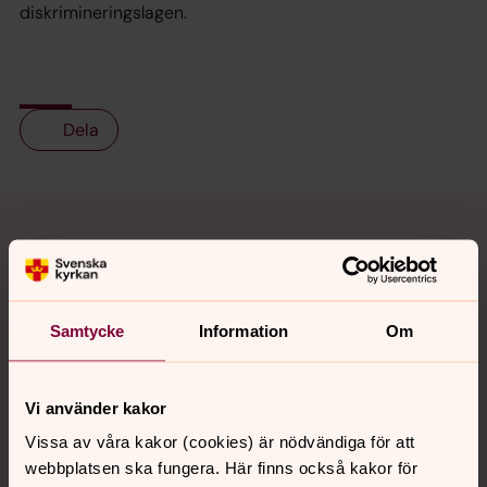
diskrimineringslagen.
Dela
Tillbaka till toppen
Tillbaka till innehållet
Kontakt
Samtycke
Information
Om
Kalender
Vi använder kakor
Vissa av våra kakor (cookies) är nödvändiga för att
webbplatsen ska fungera. Här finns också kakor för
Hitta snabbt