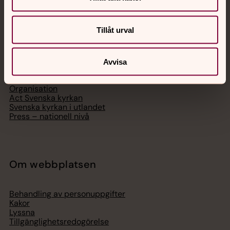
Svenska kyrkan
Tillåt urval
Hitta församling
Bli medlem
Avvisa
Lediga jobb
Ge en gåva
Organisation
Act Svenska kyrkan
Svenska kyrkan i utlandet
Press – nationell nivå
Om webbplatsen
Behandling av personuppgifter
Kakor
Lyssna
Tillgänglighetsredogörelse