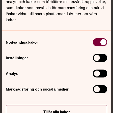
analys och kakor som förbättrar din användarupplevelse,
samt kakor som används för marknadsföring och när vi
länkar vidare till andra plattformar. Läs mer om våra
Sociala kanaler
kakor.
Samtyckesval
Nödvändiga kakor
Jourhavande präst
Inställningar
Akut samtals- och krisstöd. Prata eller chatta anonymt
med en präst på kvällar och nätter.
Analys
Chatt
Marknadsföring och sociala medier
Digitalt brev
Telefon 112
Tillåt alla kakor