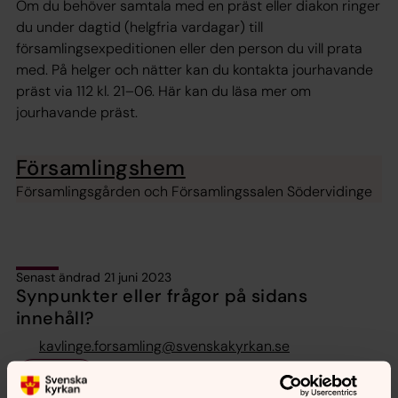
Om du behöver samtala med en präst eller diakon ringer
du under dagtid (helgfria vardagar) till
församlingsexpeditionen eller den person du vill prata
med. På helger och nätter kan du kontakta jourhavande
präst via 112 kl. 21–06. Här kan du läsa mer om
jourhavande präst.
Församlingshem
Församlingsgården och Församlingssalen Södervidinge
Senast ändrad 21 juni 2023
Synpunkter eller frågor på sidans
innehåll?
kavlinge.forsamling@svenskakyrkan.se
Dela