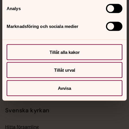
Analys
Marknadsföring och sociala medier
Jourhavande präst
Akut samtals- och krisstöd. Prata eller chatta anonymt
med en präst på kvällar och nätter.
Tillåt alla kakor
Chatt
Tillåt urval
Digitalt brev
Telefon 112
Avvisa
Svenska kyrkan
Hitta församling