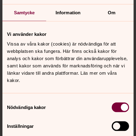
Samtycke
Information
Om
Tillbaka till toppen
Tillbaka till innehållet
Vi använder kakor
Vissa av våra kakor (cookies) är nödvändiga för att
webbplatsen ska fungera. Här finns också kakor för
Kontakt
analys och kakor som förbättrar din användarupplevelse,
samt kakor som används för marknadsföring och när vi
länkar vidare till andra plattformar. Läs mer om våra
Kalender
kakor.
Hitta snabbt
Samtyckesval
Nödvändiga kakor
Sociala kanaler
Inställningar