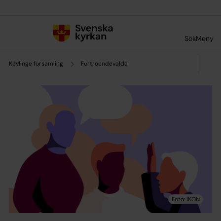
Till innehållet
Till undermeny
Sök
Meny
Kävlinge församling
Förtroendevalda