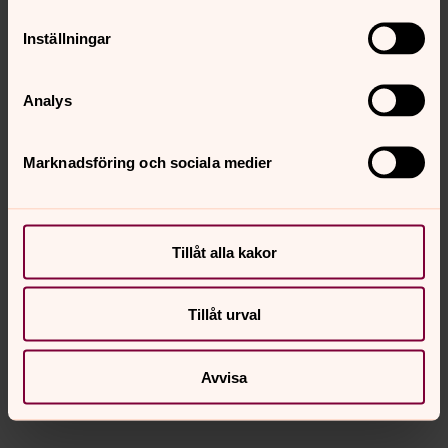
Nils-Erik Winther
Inställningar
Anna Bärring
Analys
Frimodig kyrka
Ledamöter
Marknadsföring och sociala medier
Kerstin Sidenvall Karlgren
Daniel Hansson
Tillåt alla kakor
Ersättare
Tillåt urval
Andreas Stenkar Karlgern
Gunilla Berglund
Avvisa