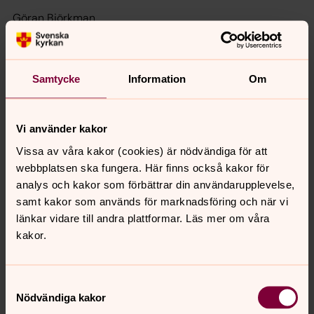
Göran Björkman
Elisabeth Assarsson
Mats Olsson
Samtycke
Information
Om
Catharina Lindell
Monica Lundin Hansson
Vi använder kakor
Marie Ström
Vissa av våra kakor (cookies) är nödvändiga för att
webbplatsen ska fungera. Här finns också kakor för
Agneta Assarsson
analys och kakor som förbättrar din användarupplevelse,
samt kakor som används för marknadsföring och när vi
Ersättare
länkar vidare till andra plattformar. Läs mer om våra
Ann-Christin Johansson
kakor.
Anders Landin
Gun Svensson
Samtyckesval
Nödvändiga kakor
Kerstin Sjölund Jönsson