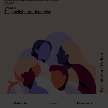
Kakor
Lyssna
Tillgänglighetsredogörelse
Kalender
Kyrkor
Bibeltexter