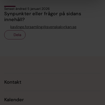
Senast ändrad 5 januari 2026
Synpunkter eller frågor på sidans
innehåll?
kavlinge.forsamling@svenskakyrkan.se
Dela
Tillbaka till toppen
Tillbaka till innehållet
Kontakt
Kalender